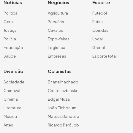
Notícias
Negócios
Esporte
Política
Agricultura
Futebol
Geral
Pecuária
Futsal
Justiça
Cavalos
Corridas
Polícia
Expo-feiras
Local
Educação
Logística
Grenal
Saúde
Empresas
Esporte total
Diversão
Colunistas
Sociedade
Briane Machado
Carnaval
Cátia Liczbinski
Cinema
Edgar Muza
Literatura
João Eichbaum
Música
Mateus Bandeira
Artes
Ricardo Peró Job