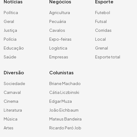
Notícias
Negócios
Esporte
Política
Agricultura
Futebol
Geral
Pecuária
Futsal
Justiça
Cavalos
Corridas
Polícia
Expo-feiras
Local
Educação
Logística
Grenal
Saúde
Empresas
Esporte total
Diversão
Colunistas
Sociedade
Briane Machado
Carnaval
Cátia Liczbinski
Cinema
Edgar Muza
Literatura
João Eichbaum
Música
Mateus Bandeira
Artes
Ricardo Peró Job