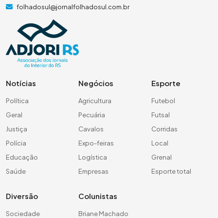
folhadosul@jornalfolhadosul.com.br
Notícias
Negócios
Esporte
Política
Agricultura
Futebol
Geral
Pecuária
Futsal
Justiça
Cavalos
Corridas
Polícia
Expo-feiras
Local
Educação
Logística
Grenal
Saúde
Empresas
Esporte total
Diversão
Colunistas
Sociedade
Briane Machado