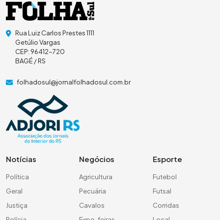
Rua Luiz Carlos Prestes 1111
Getúlio Vargas
CEP: 96412-720
BAGÉ / RS
folhadosul@jornalfolhadosul.com.br
Notícias
Negócios
Esporte
Política
Agricultura
Futebol
Geral
Pecuária
Futsal
Justiça
Cavalos
Corridas
Polícia
Expo-feiras
Local