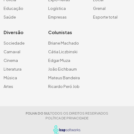
Educação
Logística
Grenal
Saúde
Empresas
Esporte total
Diversão
Colunistas
Sociedade
Briane Machado
Carnaval
Cátia Liczbinski
Cinema
Edgar Muza
Literatura
João Eichbaum
Música
Mateus Bandeira
Artes
Ricardo Peró Job
FOLHA DO SUL
TODOS OS DIREITOS RESERVADOS
POLÍTICA DE PRIVACIDADE