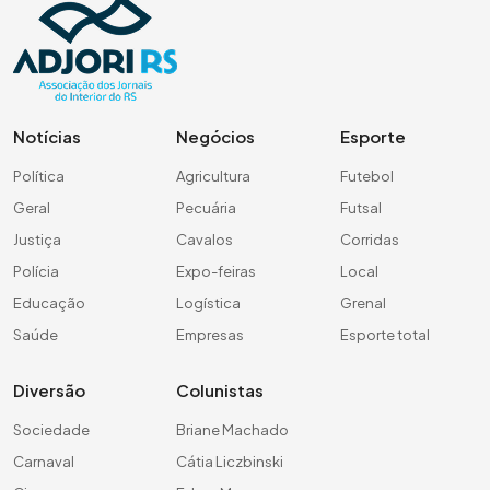
Notícias
Negócios
Esporte
Política
Agricultura
Futebol
Geral
Pecuária
Futsal
Justiça
Cavalos
Corridas
Polícia
Expo-feiras
Local
Educação
Logística
Grenal
Saúde
Empresas
Esporte total
Diversão
Colunistas
Sociedade
Briane Machado
Carnaval
Cátia Liczbinski