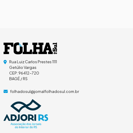
Rua Luiz Carlos Prestes 1111
Getúlio Vargas
CEP: 96412-720
BAGÉ / RS
folhadosul@jornalfolhadosul.com.br