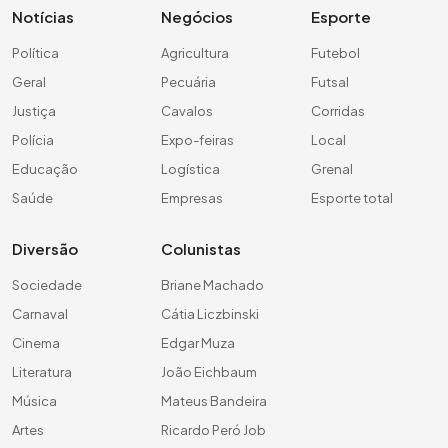
Notícias
Negócios
Esporte
Política
Agricultura
Futebol
Geral
Pecuária
Futsal
Justiça
Cavalos
Corridas
Polícia
Expo-feiras
Local
Educação
Logística
Grenal
Saúde
Empresas
Esporte total
Diversão
Colunistas
Sociedade
Briane Machado
Carnaval
Cátia Liczbinski
Cinema
Edgar Muza
Literatura
João Eichbaum
Música
Mateus Bandeira
Artes
Ricardo Peró Job