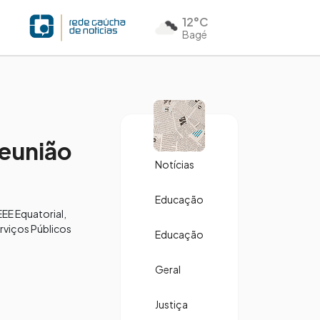
12°C
Bagé
reunião
Notícias
Educação
EEE Equatorial,
rviços Públicos
Educação
Geral
Justiça