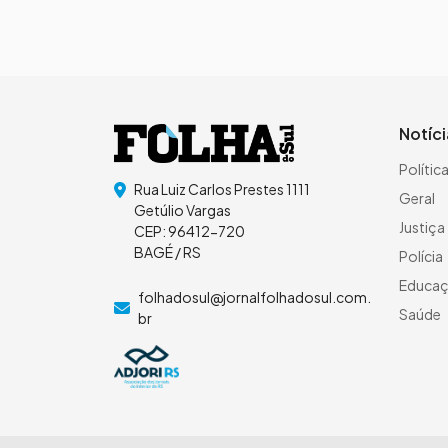
Notíc
Polític
Rua Luiz Carlos Prestes 1111
Geral
Getúlio Vargas
Justiça
CEP: 96412-720
BAGÉ / RS
Polícia
Educa
folhadosul@jornalfolhadosul.com.
Saúde
br