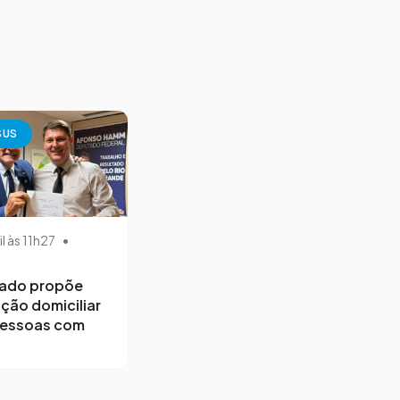
SUS
il às 11h27
•
ado propõe
ção domiciliar
pessoas com