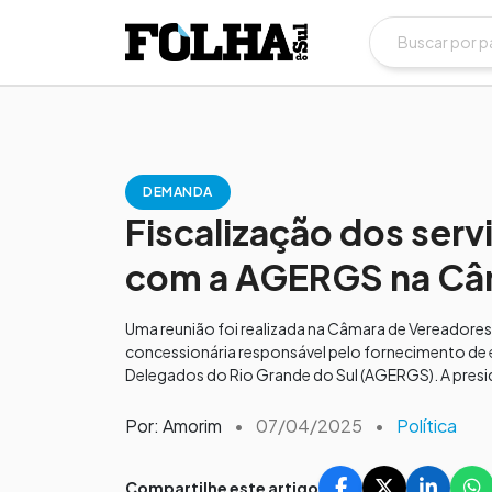
DEMANDA
Fiscalização dos serv
com a AGERGS na Câ
Uma reunião foi realizada na Câmara de Vereadores d
concessionária responsável pelo fornecimento de e
Delegados do Rio Grande do Sul (AGERGS). A preside
Por: Amorim
•
07/04/2025
•
Política
Compartilhe este artigo