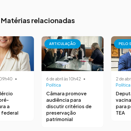
Matérias relacionadas
ARTICULAÇÃO
PELO 
s 09h40
•
6 de abril às 10h42
•
2 de abr
Política
Política
ércio
Câmara promove
Deput
pré-
audiência para
vacina
ra a
discutir critérios de
para 
 federal
preservação
TEA
patrimonial