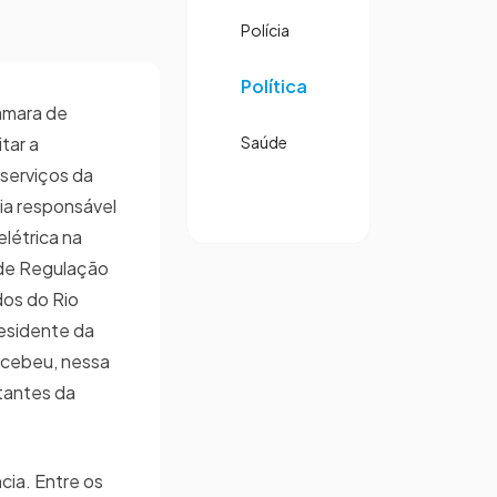
Polícia
Política
Câmara de
tar a
Saúde
 serviços da
ia responsável
létrica na
 de Regulação
dos do Rio
esidente da
recebeu, nessa
ntantes da
cia. Entre os