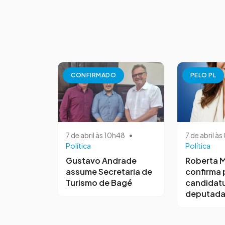
CONFIRMADO
PELO PL
7 de abril às 10h48
•
7 de abril à
Política
Política
Gustavo Andrade
Roberta M
assume Secretaria de
confirma 
Turismo de Bagé
candidatu
deputada