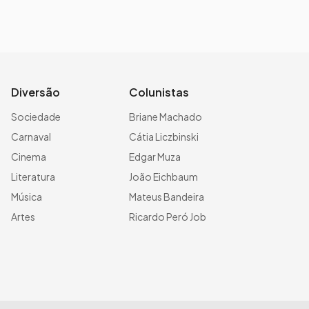
Diversão
Colunistas
Sociedade
Briane Machado
Carnaval
Cátia Liczbinski
Cinema
Edgar Muza
Literatura
João Eichbaum
Música
Mateus Bandeira
Artes
Ricardo Peró Job