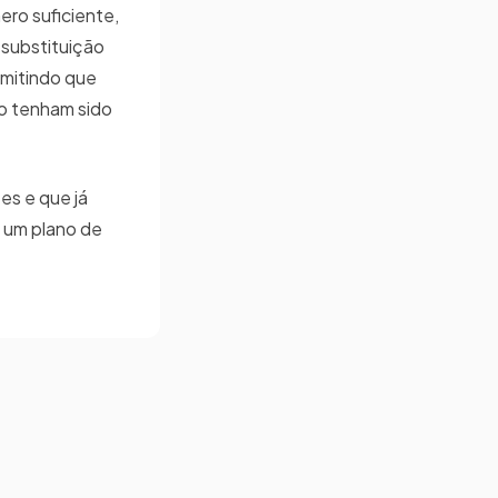
ro suficiente,
 substituição
rmitindo que
o tenham sido
es e que já
m um plano de