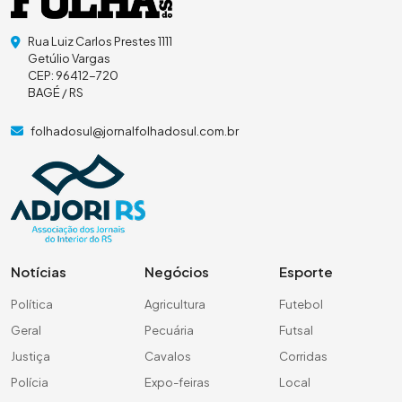
Rua Luiz Carlos Prestes 1111
Getúlio Vargas
CEP: 96412-720
BAGÉ / RS
folhadosul@jornalfolhadosul.com.br
Notícias
Negócios
Esporte
Política
Agricultura
Futebol
Geral
Pecuária
Futsal
Justiça
Cavalos
Corridas
Polícia
Expo-feiras
Local