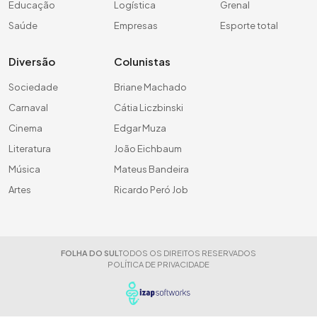
Educação
Logística
Grenal
Saúde
Empresas
Esporte total
Diversão
Colunistas
Sociedade
Briane Machado
Carnaval
Cátia Liczbinski
Cinema
Edgar Muza
Literatura
João Eichbaum
Música
Mateus Bandeira
Artes
Ricardo Peró Job
FOLHA DO SUL
TODOS OS DIREITOS RESERVADOS
POLÍTICA DE PRIVACIDADE