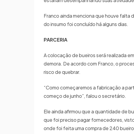
estariam desempanhando suas atividades
Franco ainda menciona que houve falta d
do insumo foi concluído há alguns dias.
PARCERIA
A colocação de bueiros será realizada em
demora. De acordo com Franco, o process
risco de quebrar.
“Como começaremos a fabricação a partir d
começo de junho”, falou o secretário.
Ele ainda afirmou que a quantidade de bu
que foi preciso pagar fornecedores, vist
onde foi feita uma compra de 240 bueir