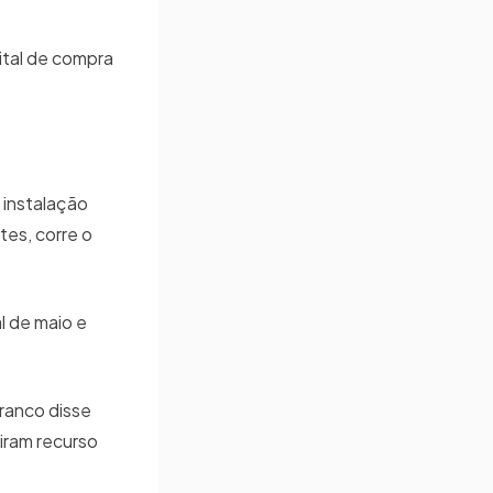
ital de compra
 instalação
tes, corre o
l de maio e
Franco disse
iram recurso