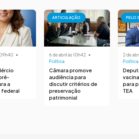
ARTICULAÇÃO
PELO 
s 09h40
•
6 de abril às 10h42
•
2 de abr
Política
Política
ércio
Câmara promove
Deput
pré-
audiência para
vacina
ra a
discutir critérios de
para 
 federal
preservação
TEA
patrimonial