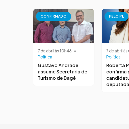
CONFIRMADO
PELO PL
7 de abril às 10h48
•
7 de abril à
Política
Política
Gustavo Andrade
Roberta M
assume Secretaria de
confirma 
Turismo de Bagé
candidatu
deputada