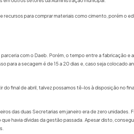
 em outros setores da Administração municipal.
e recursos para comprar materiais como cimento, porém o ed
 parceria com o Daeb. Porém, o tempo entre a fabricação e a
o para a secagem é de 15 a 20 dias e, caso seja colocado an
o final de abril, talvez possamos tê-los à disposição no fina
eiros das duas Secretarias em janeiro era de zero unidades. 
o que havia dívidas da gestão passada. Apesar disto, consegu
os.