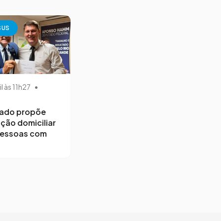
SUS
il às 11h27
•
ado propõe
ção domiciliar
pessoas com