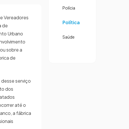
Polícia
e Vereadores
Política
a de
ento Urbano
Saúde
envolvimento
lou sobre a
rica de
 desse serviço
to dos
ratados
correr até o
anco, a fábrica
sionais