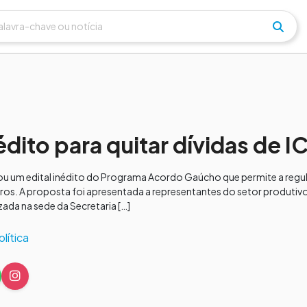
édito para quitar dívidas de 
u um edital inédito do Programa Acordo Gaúcho que permite a regul
os. A proposta foi apresentada a representantes do setor produtiv
zada na sede da Secretaria […]
olítica