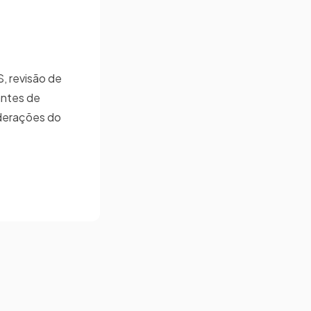
, revisão de
antes de
ederações do