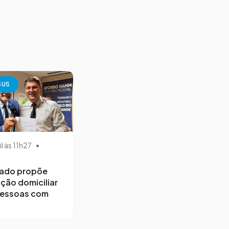
SUS
il às 11h27
•
ado propõe
ção domiciliar
pessoas com