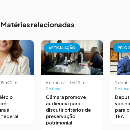
Matérias relacionadas
ARTICULAÇÃO
PELO 
s 09h40
•
6 de abril às 10h42
•
2 de abr
Política
Política
ércio
Câmara promove
Deput
pré-
audiência para
vacina
ra a
discutir critérios de
para 
 federal
preservação
TEA
patrimonial