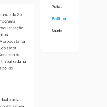
Polícia
rande do Sul
Política
 Programa
regularização
Saúde
ontos
 A proposta foi
 do setor
 Conselho de
), realizada na
a do Rio
dual e pela
do RS, a nova