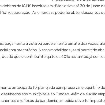
a débitos de ICMS inscritos em dívida ativa até 30 de junho 
 difícil recuperação. As empresas poderão obter descontos 
ais: pagamento à vista ou parcelamento em até dez vezes, al
rcial com precatórios. Nessa modalidade, será permitido ab
s, desde que o contribuinte quite os 40% restantes, já com 
nto antecipado foi planejada para preservar o equilíbrio do
s destinados aos municípios e ao Fundeb. Além de auxiliar em
nchentes e reflexos da pandemia, a medida deve ter impacto 