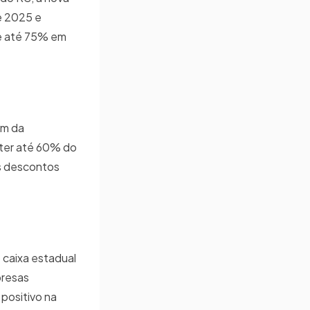
de 2025 e
de até 75% em
ém da
ater até 60% do
os descontos
 caixa estadual
presas
positivo na