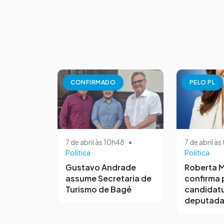
CONFIRMADO
PELO PL
7 de abril às 10h48
•
7 de abril à
Política
Política
Gustavo Andrade
Roberta M
assume Secretaria de
confirma 
Turismo de Bagé
candidatu
deputada