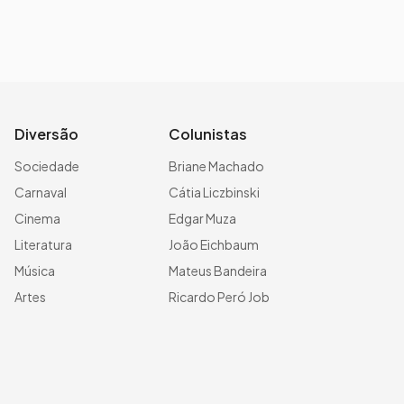
Diversão
Colunistas
Sociedade
Briane Machado
Carnaval
Cátia Liczbinski
Cinema
Edgar Muza
Literatura
João Eichbaum
Música
Mateus Bandeira
Artes
Ricardo Peró Job