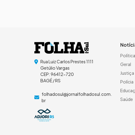
Notíc
Polític
Rua Luiz Carlos Prestes 1111
Geral
Getúlio Vargas
Justiça
CEP: 96412-720
BAGÉ / RS
Polícia
Educa
folhadosul@jornalfolhadosul.com.
Saúde
br