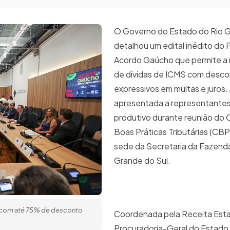
O Governo do Estado do Rio G
detalhou um edital inédito do
Acordo Gaúcho que permite a 
de dívidas de ICMS com desc
expressivos em multas e juros.
apresentada a representantes
produtivo durante reunião do
Boas Práticas Tributárias (CBPT
sede da Secretaria da Fazend
Grande do Sul.
s com até 75% de desconto
Coordenada pela Receita Esta
Procuradoria-Geral do Estado 