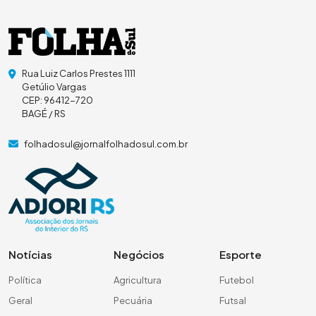
Rua Luiz Carlos Prestes 1111
Getúlio Vargas
CEP: 96412-720
BAGÉ / RS
folhadosul@jornalfolhadosul.com.br
Notícias
Negócios
Esporte
Política
Agricultura
Futebol
Geral
Pecuária
Futsal