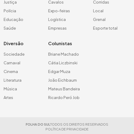
Justiça
Cavalos
Corridas
Polícia
Expo-feiras
Local
Educação
Logística
Grenal
Saúde
Empresas
Esporte total
Diversão
Colunistas
Sociedade
Briane Machado
Carnaval
Cátia Liczbinski
Cinema
Edgar Muza
Literatura
João Eichbaum
Música
Mateus Bandeira
Artes
Ricardo Peró Job
FOLHA DO SUL
TODOS OS DIREITOS RESERVADOS
POLÍTICA DE PRIVACIDADE