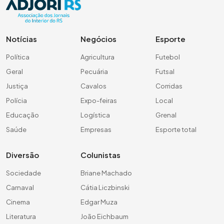
Notícias
Negócios
Esporte
Política
Agricultura
Futebol
Geral
Pecuária
Futsal
Justiça
Cavalos
Corridas
Polícia
Expo-feiras
Local
Educação
Logística
Grenal
Saúde
Empresas
Esporte total
Diversão
Colunistas
Sociedade
Briane Machado
Carnaval
Cátia Liczbinski
Cinema
Edgar Muza
Literatura
João Eichbaum