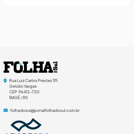
Rua Luiz Carlos Prestes 1111
Getúlio Vargas
CEP: 96412-720
BAGÉ / RS
folhadosul@jornalfolhadosul.com.br