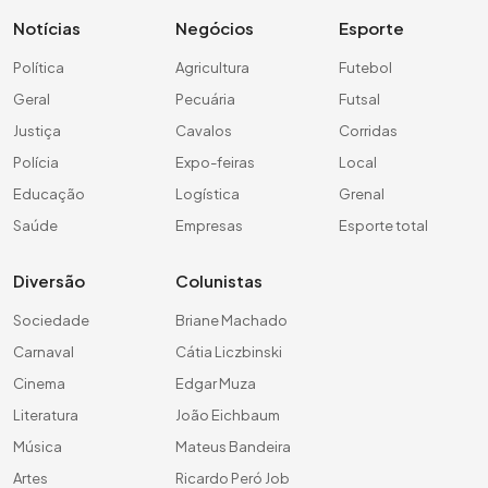
Notícias
Negócios
Esporte
Política
Agricultura
Futebol
Geral
Pecuária
Futsal
Justiça
Cavalos
Corridas
Polícia
Expo-feiras
Local
Educação
Logística
Grenal
Saúde
Empresas
Esporte total
Diversão
Colunistas
Sociedade
Briane Machado
Carnaval
Cátia Liczbinski
Cinema
Edgar Muza
Literatura
João Eichbaum
Música
Mateus Bandeira
Artes
Ricardo Peró Job