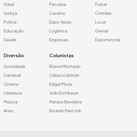
Geral
Pecuária
Futsal
Justiça
Cavalos
Corridas
Polícia
Expo-feiras
Local
Educação
Logística
Grenal
Saúde
Empresas
Esporte total
Diversão
Colunistas
Sociedade
Briane Machado
Carnaval
Cátia Liczbinski
Cinema
Edgar Muza
Literatura
João Eichbaum
Música
Mateus Bandeira
Artes
Ricardo Peró Job