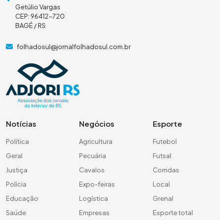
Getúlio Vargas
CEP: 96412-720
BAGÉ / RS
folhadosul@jornalfolhadosul.com.br
Notícias
Negócios
Esporte
Política
Agricultura
Futebol
Geral
Pecuária
Futsal
Justiça
Cavalos
Corridas
Polícia
Expo-feiras
Local
Educação
Logística
Grenal
Saúde
Empresas
Esporte total