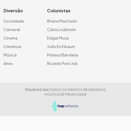
Diversão
Colunistas
Sociedade
Briane Machado
Carnaval
Cátia Liczbinski
Cinema
Edgar Muza
Literatura
João Eichbaum
Música
Mateus Bandeira
Artes
Ricardo Peró Job
FOLHA DO SUL
TODOS OS DIREITOS RESERVADOS
POLÍTICA DE PRIVACIDADE