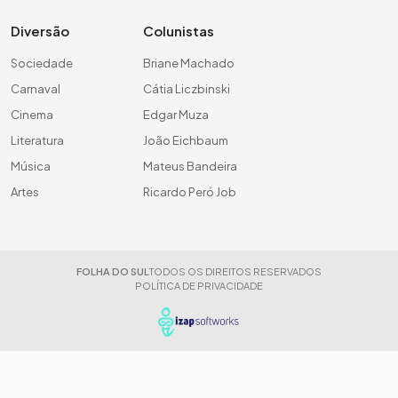
Diversão
Colunistas
Sociedade
Briane Machado
Carnaval
Cátia Liczbinski
Cinema
Edgar Muza
Literatura
João Eichbaum
Música
Mateus Bandeira
Artes
Ricardo Peró Job
FOLHA DO SUL
TODOS OS DIREITOS RESERVADOS
POLÍTICA DE PRIVACIDADE