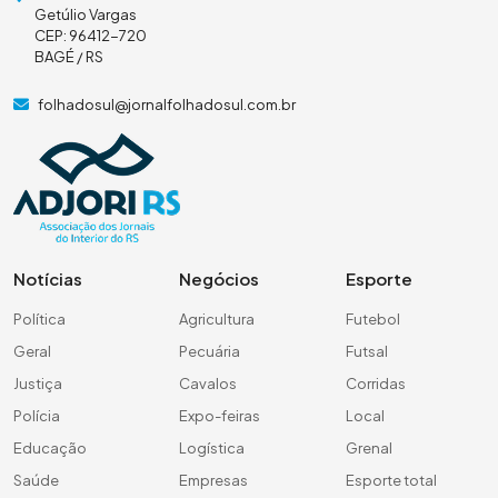
Getúlio Vargas
CEP: 96412-720
BAGÉ / RS
folhadosul@jornalfolhadosul.com.br
Notícias
Negócios
Esporte
Política
Agricultura
Futebol
Geral
Pecuária
Futsal
Justiça
Cavalos
Corridas
Polícia
Expo-feiras
Local
Educação
Logística
Grenal
Saúde
Empresas
Esporte total