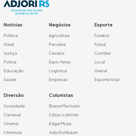
Notícias
Negócios
Esporte
Política
Agricultura
Futebol
Geral
Pecuária
Futsal
Justiça
Cavalos
Corridas
Polícia
Expo-feiras
Local
Educação
Logística
Grenal
Saúde
Empresas
Esporte total
Diversão
Colunistas
Sociedade
Briane Machado
Carnaval
Cátia Liczbinski
Cinema
Edgar Muza
Literatura
João Eichbaum