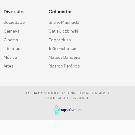
Diversão
Colunistas
Sociedade
Briane Machado
Carnaval
Cátia Liczbinski
Cinema
Edgar Muza
Literatura
João Eichbaum
Música
Mateus Bandeira
Artes
Ricardo Peró Job
FOLHA DO SUL
TODOS OS DIREITOS RESERVADOS
POLÍTICA DE PRIVACIDADE