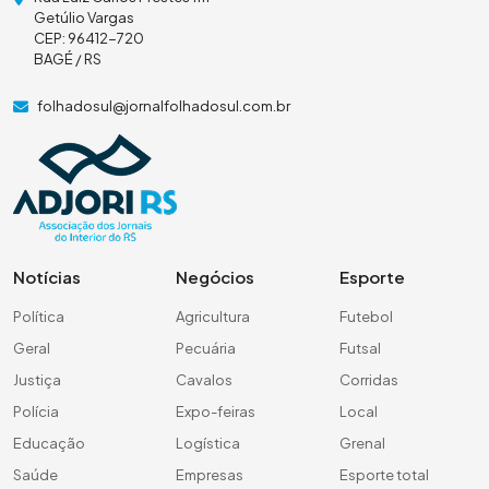
Getúlio Vargas
CEP: 96412-720
BAGÉ / RS
folhadosul@jornalfolhadosul.com.br
Notícias
Negócios
Esporte
Política
Agricultura
Futebol
Geral
Pecuária
Futsal
Justiça
Cavalos
Corridas
Polícia
Expo-feiras
Local
Educação
Logística
Grenal
Saúde
Empresas
Esporte total