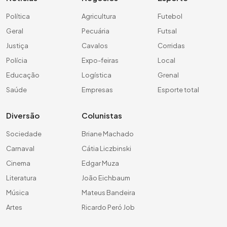
Política
Agricultura
Futebol
Geral
Pecuária
Futsal
Justiça
Cavalos
Corridas
Polícia
Expo-feiras
Local
Educação
Logística
Grenal
Saúde
Empresas
Esporte total
Diversão
Colunistas
Sociedade
Briane Machado
Carnaval
Cátia Liczbinski
Cinema
Edgar Muza
Literatura
João Eichbaum
Música
Mateus Bandeira
Artes
Ricardo Peró Job