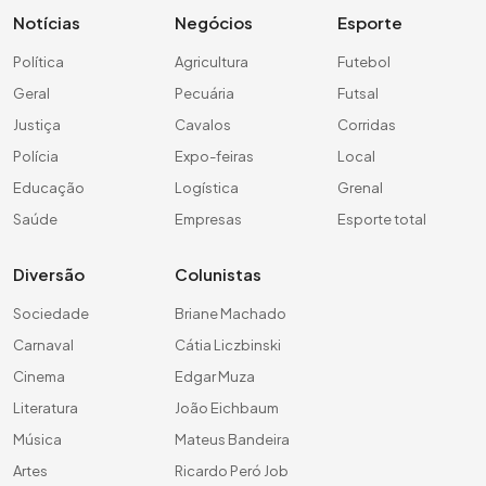
Notícias
Negócios
Esporte
Política
Agricultura
Futebol
Geral
Pecuária
Futsal
Justiça
Cavalos
Corridas
Polícia
Expo-feiras
Local
Educação
Logística
Grenal
Saúde
Empresas
Esporte total
Diversão
Colunistas
Sociedade
Briane Machado
Carnaval
Cátia Liczbinski
Cinema
Edgar Muza
Literatura
João Eichbaum
Música
Mateus Bandeira
Artes
Ricardo Peró Job