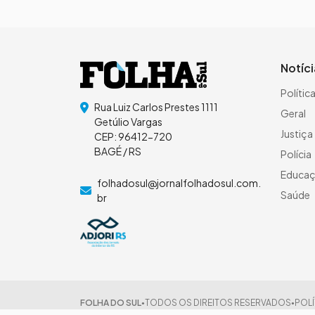
Notíc
Polític
Rua Luiz Carlos Prestes 1111
Geral
Getúlio Vargas
Justiça
CEP: 96412-720
BAGÉ / RS
Polícia
Educa
folhadosul@jornalfolhadosul.com.
Saúde
br
FOLHA DO SUL
TODOS OS DIREITOS RESERVADOS
POLÍ
●
●