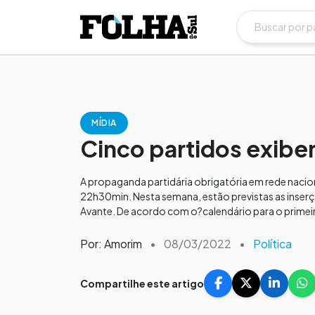
MÍDIA
Cinco partidos exib
A propaganda partidária obrigatória em rede naciona
22h30min. Nesta semana, estão previstas as inserç
Avante. De acordo com o?calendário para o primei
Por: Amorim
•
08/03/2022
•
Política
Compartilhe este artigo