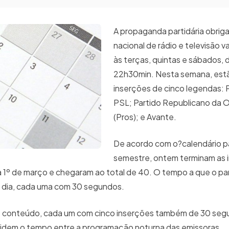
A propaganda partidária obrig
nacional de rádio e televisão v
às terças, quintas e sábados, 
22h30min. Nesta semana, estã
inserções de cinco legendas:
PSL; Partido Republicano da 
(Pros); e Avante.
De acordo com o?calendário pa
semestre, ontem terminam as 
 1º de março e chegaram ao total de 40. O tempo a que o pa
or dia, cada uma com 30 segundos.
 o conteúdo, cada um com cinco inserções também de 30 se
ividem o tempo entre a programação noturna das emissoras.