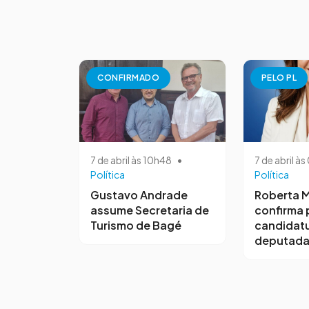
CONFIRMADO
PELO PL
7 de abril às 10h48
•
7 de abril à
Política
Política
Gustavo Andrade
Roberta M
assume Secretaria de
confirma 
Turismo de Bagé
candidatu
deputada