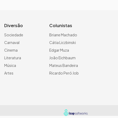
Diversão
Colunistas
Sociedade
Briane Machado
Carnaval
Cátia Liczbinski
Cinema
Edgar Muza
Literatura
João Eichbaum
Música
Mateus Bandeira
Artes
Ricardo Peró Job