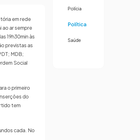
Polícia
atória em rede
Política
ai ao ar sempre
das 19h30min às
Saúde
o previstas as
 PDT; MDB;
Ordem Social
ra o primeiro
inserções do
rtido tem
gundos cada. No