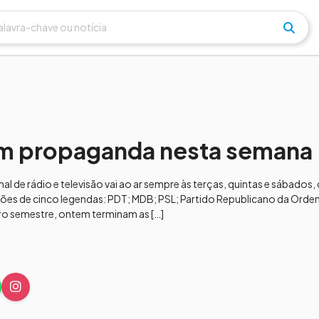
em propaganda nesta semana
l de rádio e televisão vai ao ar sempre às terças, quintas e sábados
ões de cinco legendas: PDT; MDB; PSL; Partido Republicano da Ordem 
ro semestre, ontem terminam as […]