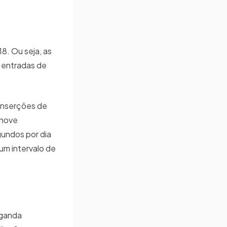
8. Ou seja, as
 entradas de
 inserções de
 nove
gundos por dia
um intervalo de
aganda