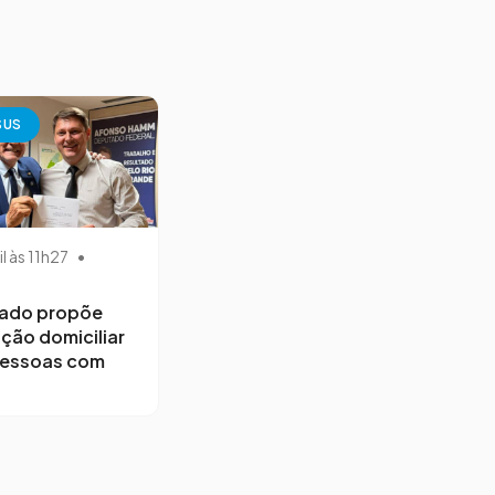
SUS
il às 11h27
•
ado propõe
ção domiciliar
pessoas com