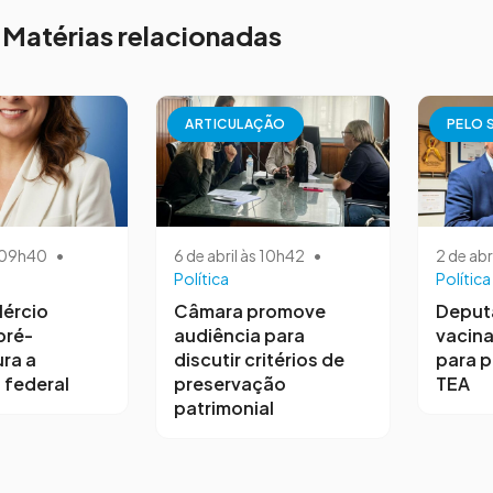
Matérias relacionadas
ARTICULAÇÃO
PELO 
s 09h40
•
6 de abril às 10h42
•
2 de abr
Política
Política
ércio
Câmara promove
Deput
pré-
audiência para
vacina
ra a
discutir critérios de
para 
 federal
preservação
TEA
patrimonial