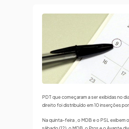
PDT que começaram a ser exibidas no dia
direito foi distribuído em 10 inserções p
Na quinta-feira , o MDB e o PSL exibem
sábado (12), o MDB, o Pros e o Avante d