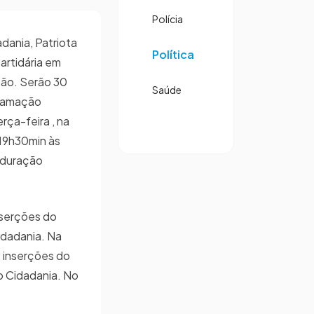
Polícia
dania, Patriota
Política
rtidária em
isão. Serão 30
Saúde
gramação
rça-feira , na
 19h30min às
 duração
nserções do
idadania. Na
 inserções do
o Cidadania. No