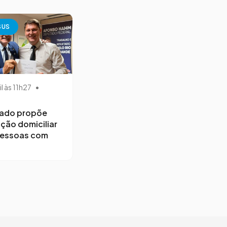
SUS
il às 11h27
•
ado propõe
ção domiciliar
pessoas com