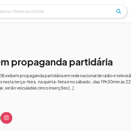
em propaganda partidária
DB exibem propaganda partidária em rede nacional de rádio e televis
 nesta terça-feira , na quinta-feira e no sábado , das 19h30min às 
 serão veiculadas cinco inserções […]