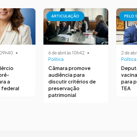
ARTICULAÇÃO
PELO 
s 09h40
•
6 de abril às 10h42
•
2 de abr
Política
Política
ércio
Câmara promove
Deput
pré-
audiência para
vacina
ra a
discutir critérios de
para 
 federal
preservação
TEA
patrimonial