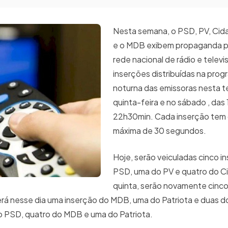
Nesta semana, o PSD, PV, Cida
e o MDB exibem propaganda pa
rede nacional de rádio e telev
inserções distribuídas na pro
noturna das emissoras nesta te
quinta-feira e no sábado , das
22h30min. Cada inserção tem
máxima de 30 segundos.
Hoje, serão veiculadas cinco i
PSD, uma do PV e quatro do C
quinta, serão novamente cinco
á nesse dia uma inserção do MDB, uma do Patriota e duas d
o PSD, quatro do MDB e uma do Patriota.