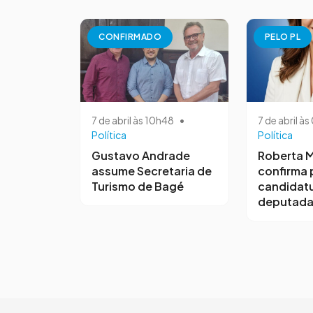
CONFIRMADO
PELO PL
7 de abril às 10h48
•
7 de abril à
Política
Política
Gustavo Andrade
Roberta M
assume Secretaria de
confirma 
Turismo de Bagé
candidatu
deputada