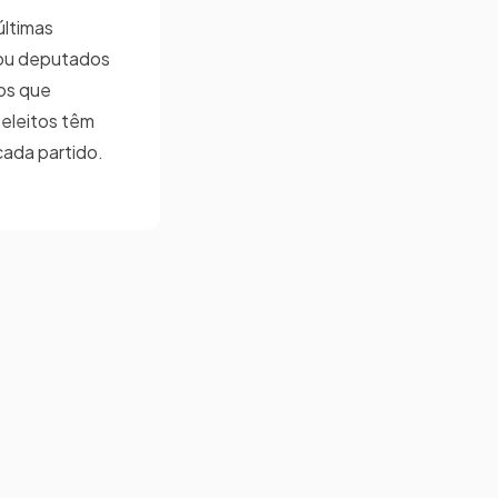
últimas
 ou deputados
dos que
eleitos têm
cada partido.