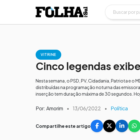
VITRINE
Cinco legendas exib
Nesta semana, o PSD, PV, Cidadania, Patriota e o M
distribuídas na programação noturna das emissoras
inserção tem duração máxima de 30 segundos. Hoje,
Por: Amorim
•
13/06/2022
•
Política
Compartilhe este artigo