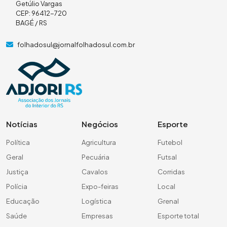
Getúlio Vargas
CEP: 96412-720
BAGÉ / RS
folhadosul@jornalfolhadosul.com.br
Notícias
Negócios
Esporte
Política
Agricultura
Futebol
Geral
Pecuária
Futsal
Justiça
Cavalos
Corridas
Polícia
Expo-feiras
Local
Educação
Logística
Grenal
Saúde
Empresas
Esporte total