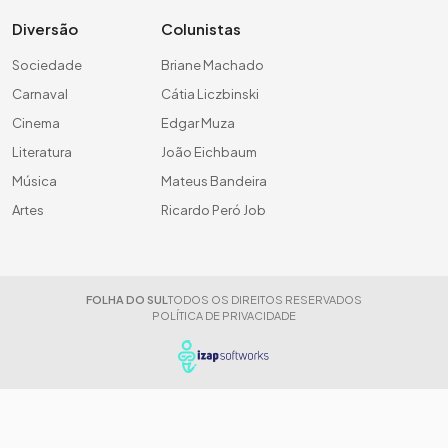
Diversão
Colunistas
Sociedade
Briane Machado
Carnaval
Cátia Liczbinski
Cinema
Edgar Muza
Literatura
João Eichbaum
Música
Mateus Bandeira
Artes
Ricardo Peró Job
FOLHA DO SUL
TODOS OS DIREITOS RESERVADOS
POLÍTICA DE PRIVACIDADE