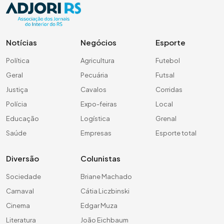
Notícias
Negócios
Esporte
Política
Agricultura
Futebol
Geral
Pecuária
Futsal
Justiça
Cavalos
Corridas
Polícia
Expo-feiras
Local
Educação
Logística
Grenal
Saúde
Empresas
Esporte total
Diversão
Colunistas
Sociedade
Briane Machado
Carnaval
Cátia Liczbinski
Cinema
Edgar Muza
Literatura
João Eichbaum