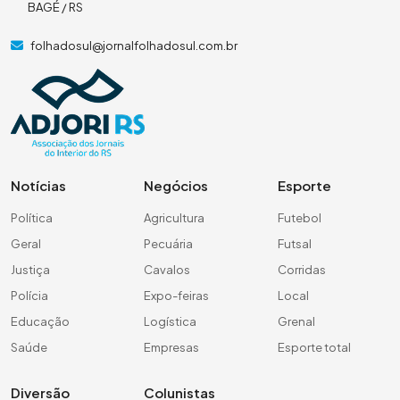
BAGÉ / RS
folhadosul@jornalfolhadosul.com.br
Notícias
Negócios
Esporte
Política
Agricultura
Futebol
Geral
Pecuária
Futsal
Justiça
Cavalos
Corridas
Polícia
Expo-feiras
Local
Educação
Logística
Grenal
Saúde
Empresas
Esporte total
Diversão
Colunistas