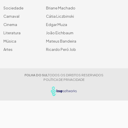
Sociedade
Briane Machado
Carnaval
Cátia Liczbinski
Cinema
Edgar Muza
Literatura
João Eichbaum
Música
Mateus Bandeira
Artes
Ricardo Peró Job
FOLHA DO SUL
TODOS OS DIREITOS RESERVADOS
POLÍTICA DE PRIVACIDADE