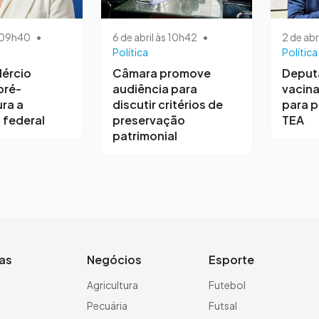
s 09h40
•
6 de abril às 10h42
•
2 de abr
Política
Política
ércio
Câmara promove
Deput
pré-
audiência para
vacina
ra a
discutir critérios de
para 
 federal
preservação
TEA
patrimonial
ias
Negócios
Esporte
a
Agricultura
Futebol
Pecuária
Futsal