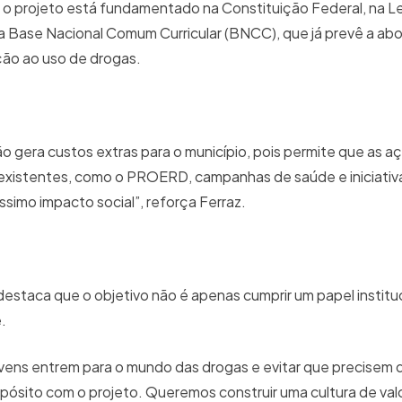
o projeto está fundamentado na Constituição Federal, na Lei
a Base Nacional Comum Curricular (BNCC), que já prevê a a
ão ao uso de drogas.
o gera custos extras para o município, pois permite que as a
 existentes, como o PROERD, campanhas de saúde e iniciativa
íssimo impacto social”, reforça Ferraz.
estaca que o objetivo não é apenas cumprir um papel institu
é.
ovens entrem para o mundo das drogas e evitar que precisem
opósito com o projeto. Queremos construir uma cultura de val