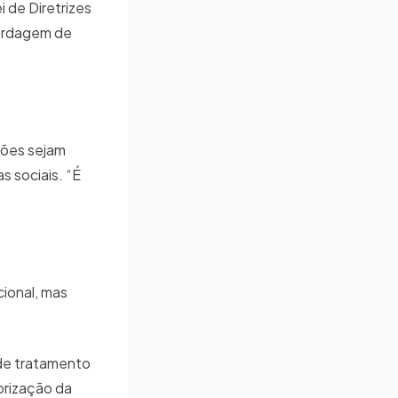
 de Diretrizes
bordagem de
ções sejam
s sociais. “É
cional, mas
 de tratamento
orização da