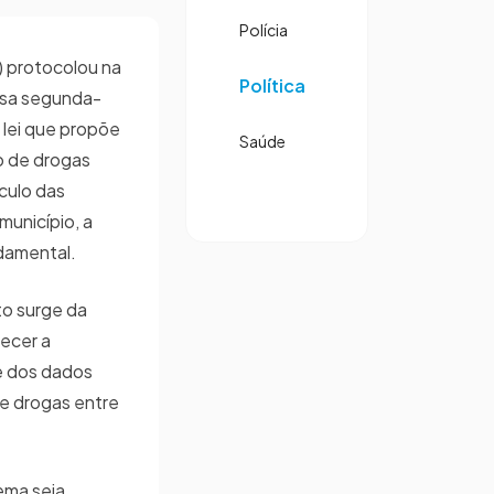
Polícia
) protocolou na
Política
ssa segunda-
e lei que propõe
Saúde
o de drogas
culo das
município, a
ndamental.
to surge da
ecer a
e dos dados
e drogas entre
ema seja