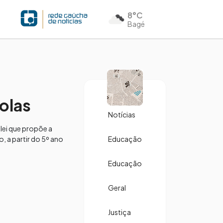
8°C
Bagé
olas
Notícias
lei que propõe a
, a partir do 5º ano
Educação
Educação
Geral
Justiça