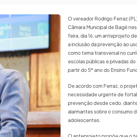
O vereador Rodrigo Ferraz (PL
Câmara Municipal de Bagé ne
feira, dia 16, um anteprojeto d
a inclusão da prevenção ao us
como tema transversal no currí
escolas públicas e privadas do 
partir do 5º ano do Ensino Fu
De acordo com Ferraz, o proje
necessidade urgente de fortal
prevenção desde cedo, diant
alarmantes sobre o consumo d
adolescentes.
O anteprojeto propõe que o t