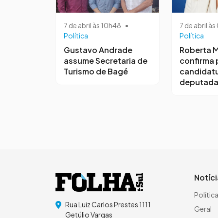
7 de abril às 10h48
•
7 de abril à
Política
Política
Gustavo Andrade
Roberta M
assume Secretaria de
confirma 
Turismo de Bagé
candidatu
deputada
Notíc
Polític
Rua Luiz Carlos Prestes 1111
Geral
Getúlio Vargas