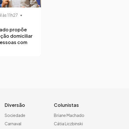
il às 11h27
•
ado propõe
ção domiciliar
pessoas com
Diversão
Colunistas
Sociedade
Briane Machado
Carnaval
Cátia Liczbinski