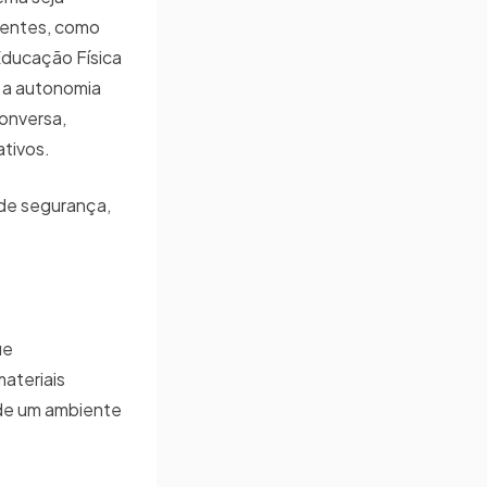
stentes, como
Educação Física
o a autonomia
onversa,
ativos.
 de segurança,
ue
ateriais
 de um ambiente