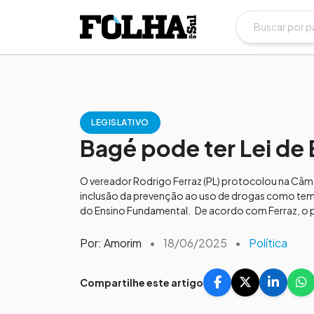
LEGISLATIVO
Bagé pode ter Lei de
O vereador Rodrigo Ferraz (PL) protocolou na Câmar
inclusão da prevenção ao uso de drogas como tema t
do Ensino Fundamental. De acordo com Ferraz, o p
Por: Amorim
•
18/06/2025
•
Política
Compartilhe este artigo