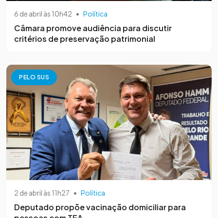
6 de abril às 10h42
•
Política
Câmara promove audiência para discutir
critérios de preservação patrimonial
PELO SUS
2 de abril às 11h27
•
Política
Deputado propõe vacinação domiciliar para
pessoas com TEA