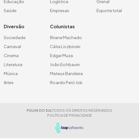
Educação
Logística
Grenal
Saúde
Empresas
Esporte total
Diversão
Colunistas
Sociedade
Briane Machado
Carnaval
Cátia Liczbinski
Cinema
Edgar Muza
Literatura
João Eichbaum
Música
Mateus Bandeira
Artes
Ricardo Peró Job
FOLHA DO SUL
TODOS OS DIREITOS RESERVADOS
POLÍTICA DE PRIVACIDADE