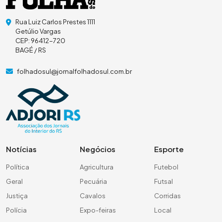
Rua Luiz Carlos Prestes 1111
Getúlio Vargas
CEP: 96412-720
BAGÉ / RS
folhadosul@jornalfolhadosul.com.br
Notícias
Negócios
Esporte
Política
Agricultura
Futebol
Geral
Pecuária
Futsal
Justiça
Cavalos
Corridas
Polícia
Expo-feiras
Local