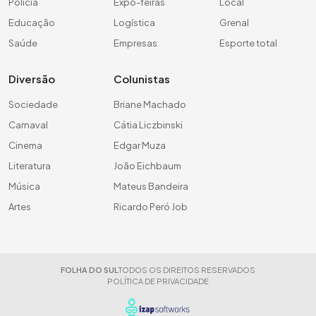
Polícia
Expo-feiras
Local
Educação
Logística
Grenal
Saúde
Empresas
Esporte total
Diversão
Colunistas
Sociedade
Briane Machado
Carnaval
Cátia Liczbinski
Cinema
Edgar Muza
Literatura
João Eichbaum
Música
Mateus Bandeira
Artes
Ricardo Peró Job
FOLHA DO SUL
TODOS OS DIREITOS RESERVADOS
POLÍTICA DE PRIVACIDADE