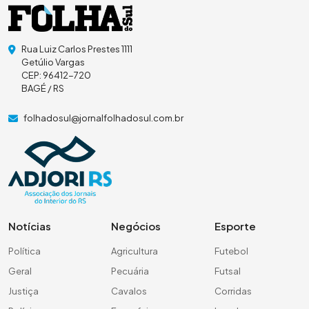
Rua Luiz Carlos Prestes 1111
Getúlio Vargas
CEP: 96412-720
BAGÉ / RS
folhadosul@jornalfolhadosul.com.br
Notícias
Negócios
Esporte
Política
Agricultura
Futebol
Geral
Pecuária
Futsal
Justiça
Cavalos
Corridas