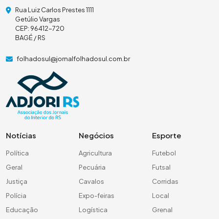
Rua Luiz Carlos Prestes 1111
Getúlio Vargas
CEP: 96412-720
BAGÉ / RS
folhadosul@jornalfolhadosul.com.br
Notícias
Negócios
Esporte
Política
Agricultura
Futebol
Geral
Pecuária
Futsal
Justiça
Cavalos
Corridas
Polícia
Expo-feiras
Local
Educação
Logística
Grenal