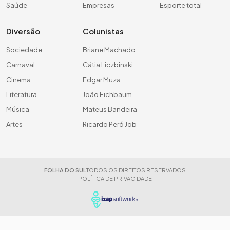
Saúde
Empresas
Esporte total
Diversão
Colunistas
Sociedade
Briane Machado
Carnaval
Cátia Liczbinski
Cinema
Edgar Muza
Literatura
João Eichbaum
Música
Mateus Bandeira
Artes
Ricardo Peró Job
FOLHA DO SUL
TODOS OS DIREITOS RESERVADOS
POLÍTICA DE PRIVACIDADE