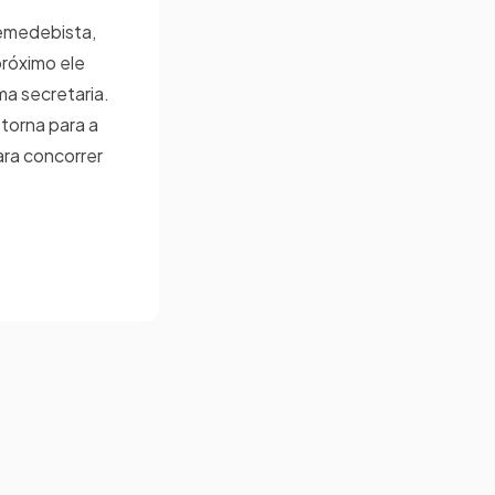
emedebista,
próximo ele
a secretaria.
etorna para a
ara concorrer