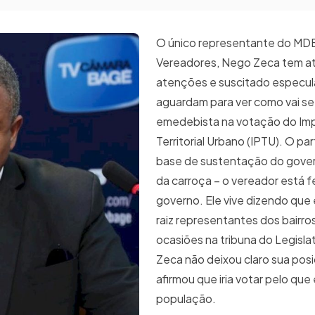
O único representante do MD
Vereadores, Nego Zeca tem at
atenções e suscitado especul
aguardam para ver como vai se
emedebista na votação do Imp
Territorial Urbano (IPTU). O pa
base de sustentação do gover
da carroça – o vereador está 
governo. Ele vive dizendo que 
raiz representantes dos bairro
ocasiões na tribuna do Legisla
Zeca não deixou claro sua posi
afirmou que iria votar pelo que
população.