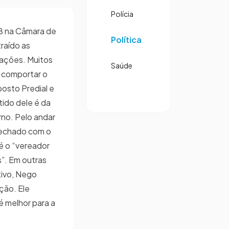
Polícia
B na Câmara de
Política
raído as
ações. Muitos
Saúde
 comportar o
osto Predial e
rtido dele é da
no. Pelo andar
fechado com o
é o “vereador
s”. Em outras
tivo, Nego
ção. Ele
 é melhor para a