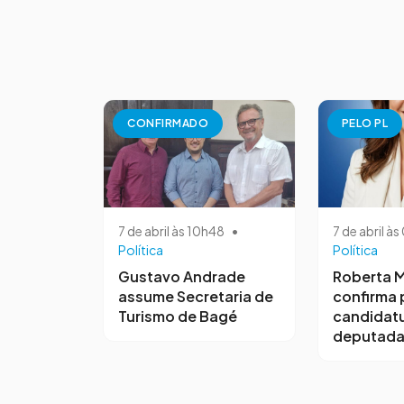
CONFIRMADO
PELO PL
7 de abril às 10h48
•
7 de abril à
Política
Política
Gustavo Andrade
Roberta M
assume Secretaria de
confirma 
Turismo de Bagé
candidatu
deputada