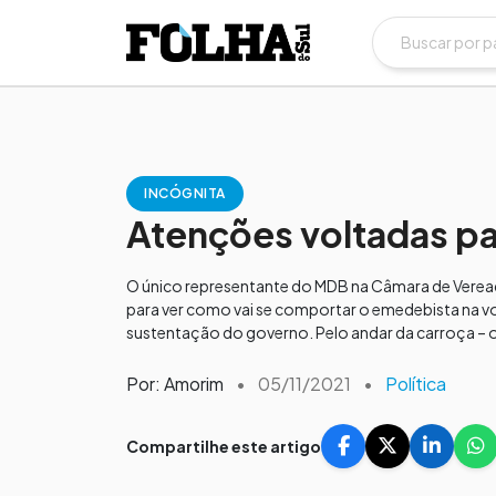
INCÓGNITA
Atenções voltadas par
O único representante do MDB na Câmara de Verea
para ver como vai se comportar o emedebista na vot
sustentação do governo. Pelo andar da carroça – o
Por: Amorim
•
05/11/2021
•
Política
Compartilhe este artigo