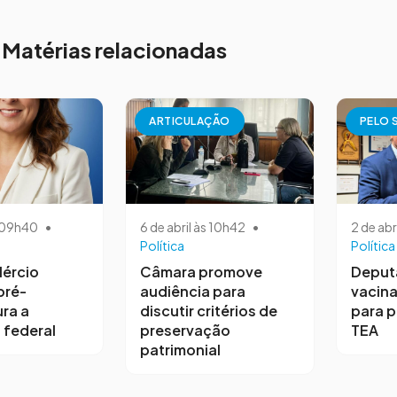
Matérias relacionadas
ARTICULAÇÃO
PELO 
s 09h40
•
6 de abril às 10h42
•
2 de abr
Política
Política
ércio
Câmara promove
Deput
pré-
audiência para
vacina
ra a
discutir critérios de
para 
 federal
preservação
TEA
patrimonial