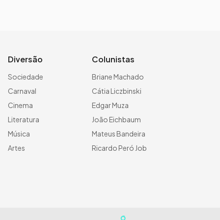
Diversão
Colunistas
Sociedade
Briane Machado
Carnaval
Cátia Liczbinski
Cinema
Edgar Muza
Literatura
João Eichbaum
Música
Mateus Bandeira
Artes
Ricardo Peró Job