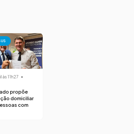
SUS
il às 11h27
•
ado propõe
ção domiciliar
pessoas com