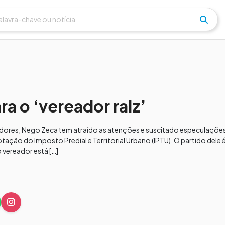
a o ‘vereador raiz’
dores, Nego Zeca tem atraído as atenções e suscitado especulaçõe
ação do Imposto Predial e Territorial Urbano (IPTU). O partido dele 
 vereador está […]