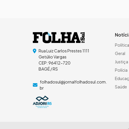
Notíc
Polític
Rua Luiz Carlos Prestes 1111
Geral
Getúlio Vargas
Justiça
CEP: 96412-720
BAGÉ / RS
Polícia
Educa
folhadosul@jornalfolhadosul.com.
Saúde
br