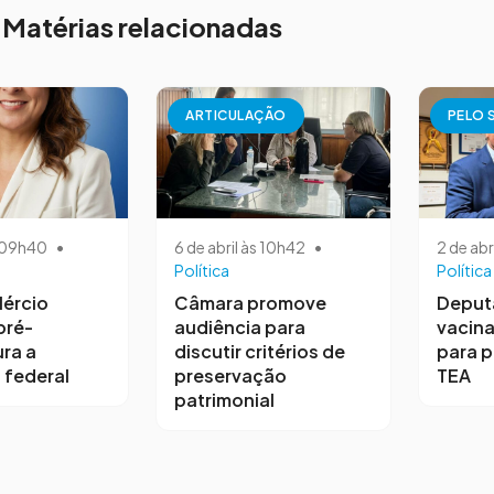
Matérias relacionadas
ARTICULAÇÃO
PELO 
s 09h40
•
6 de abril às 10h42
•
2 de abr
Política
Política
ércio
Câmara promove
Deput
pré-
audiência para
vacina
ra a
discutir critérios de
para 
 federal
preservação
TEA
patrimonial