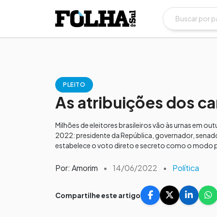
PLEITO
As atribuições dos ca
Milhões de eleitores brasileiros vão às urnas em ou
2022: presidente da República, governador, senado
estabelece o voto direto e secreto como o modo pe
Por: Amorim
•
14/06/2022
•
Política
Compartilhe este artigo