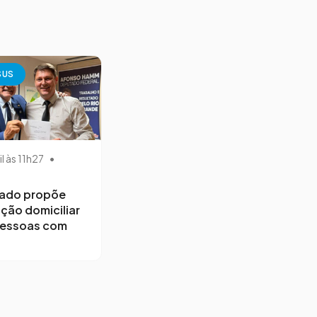
SUS
il às 11h27
•
ado propõe
ção domiciliar
pessoas com