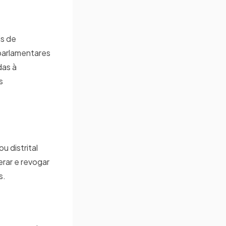
is de
 parlamentares
das à
s
u distrital
erar e revogar
s.