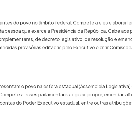
ntes do povo no âmbito federal. Compete a eles elaborar le
s da pessoa que exerce a Presidência da República. Cabe aos
 complementares, de decreto legislativo, de resolução e emen
medidas provisórias editadas pelo Executivo e criar Comissõe
resentam o povo na esfera estadual (Assembleia Legislativa) o
 Compete a esses parlamentares legislar, propor, emendar, alt
s contas do Poder Executivo estadual, entre outras atribuiçõe