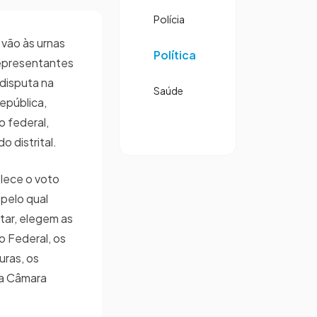
Polícia
s vão às urnas
Política
representantes
 disputa na
Saúde
epública,
 federal,
 distrital.
lece o voto
pelo qual
tar, elegem as
o Federal, os
uras, os
na Câmara