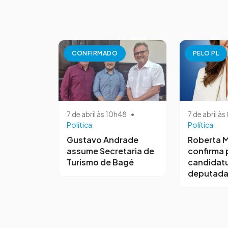
CONFIRMADO
PELO PL
7 de abril às 10h48
•
7 de abril à
Política
Política
Gustavo Andrade
Roberta M
assume Secretaria de
confirma 
Turismo de Bagé
candidatu
deputada