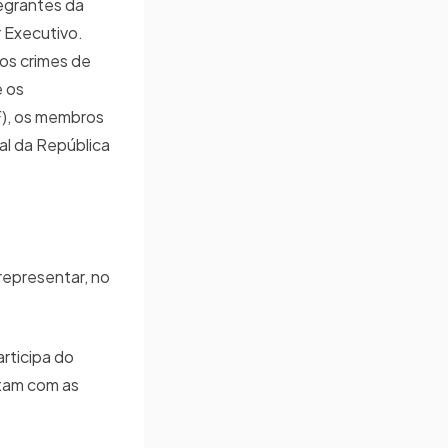
egrantes da
r Executivo.
nos crimes de
e os
F), os membros
al da República
representar, no
rticipa do
ntam com as