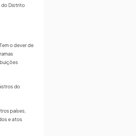
 do Distrito
 Tem o dever de
gramas
ibuições
nistros do
tros países,
dos e atos