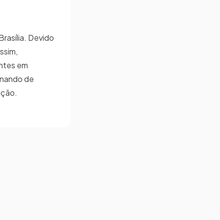
rasília. Devido
ssim,
antes em
ernando de
ação.