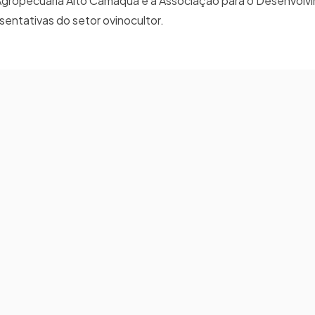
Agropecuária Alto Camaquã e a Associação para o Desenvolv
entativas do setor ovinocultor.