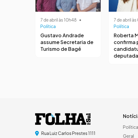
7 de abril às 10h48
•
7 de abril à
Política
Política
Gustavo Andrade
Roberta M
assume Secretaria de
confirma 
Turismo de Bagé
candidatu
deputada
Notíc
Polític
Rua Luiz Carlos Prestes 1111
Geral