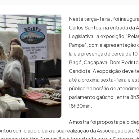
Nesta terça-feira , foi inaugu
Carlos Santos, na entrada da 
Legislativa , a exposição “Pel
Pampa”, com a apresentação 
lã e a presença de cerca de 10
Bagé, Caçapava, Dom Pedrito, 
Candiota. A exposição deve te
até a próxima sexta-feira e es
público no horário de atendim
parlamento gaúcho , entre 8h
18h30min.
A mostra foi proposta pelo d
contou com o apoio para a sua realização da Associação para 