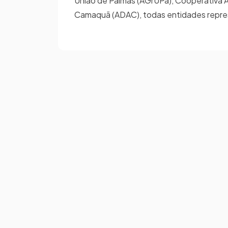
União de Palmas (AGrUPa), Cooperativa 
Camaquã (ADAC), todas entidades repres