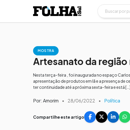
MOSTRA
Artesanato da região
Nesta terça-feira , foi inaugurada no espaço Carlo
apresentação de produtos em lã e a presença de ce
ter continuidade até a próxima sexta-feira e está […
Por: Amorim
•
28/06/2022
•
Política
Compartilhe este artigo