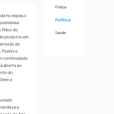
Polícia
rada no espaço
Política
Assembleia
as Mãos do
Saúde
de produtos em
 artesãs de
Piratini e
r continuidade
tá aberta ao
ento do
30min e
eputado
Grandeza e