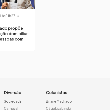
il às 11h27
•
ado propõe
ção domiciliar
pessoas com
Diversão
Colunistas
Sociedade
Briane Machado
Carnaval
Cátia Liczbinski