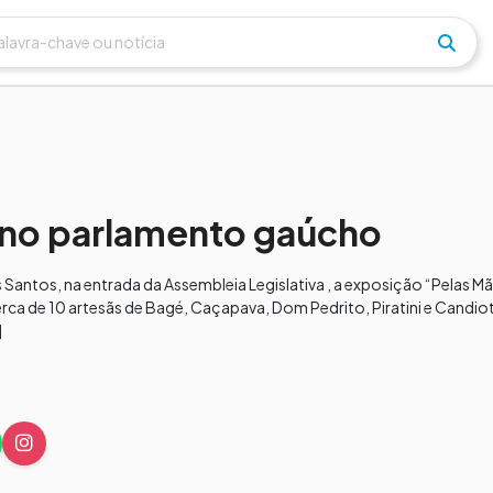
 no parlamento gaúcho
s Santos, na entrada da Assembleia Legislativa , a exposição “Pelas 
rca de 10 artesãs de Bagé, Caçapava, Dom Pedrito, Piratini e Candio
]