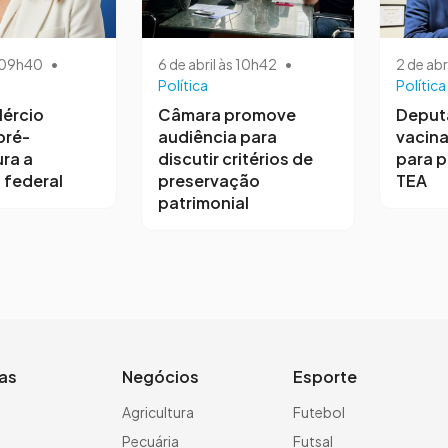
s 09h40
•
6 de abril às 10h42
•
2 de abr
Política
Política
ércio
Câmara promove
Deput
pré-
audiência para
vacina
ra a
discutir critérios de
para 
 federal
preservação
TEA
patrimonial
ias
Negócios
Esporte
a
Agricultura
Futebol
Pecuária
Futsal