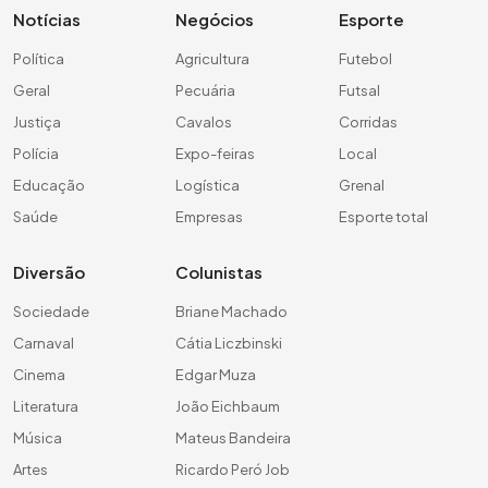
Notícias
Negócios
Esporte
Política
Agricultura
Futebol
Geral
Pecuária
Futsal
Justiça
Cavalos
Corridas
Polícia
Expo-feiras
Local
Educação
Logística
Grenal
Saúde
Empresas
Esporte total
Diversão
Colunistas
Sociedade
Briane Machado
Carnaval
Cátia Liczbinski
Cinema
Edgar Muza
Literatura
João Eichbaum
Música
Mateus Bandeira
Artes
Ricardo Peró Job