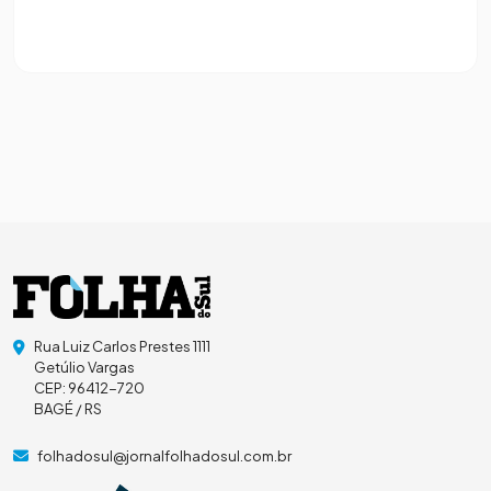
Rua Luiz Carlos Prestes 1111
Getúlio Vargas
CEP: 96412-720
BAGÉ / RS
folhadosul@jornalfolhadosul.com.br