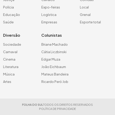
Polícia
Expo-feiras
Local
Educação
Logística
Grenal
Saúde
Empresas
Esporte total
Diversão
Colunistas
Sociedade
Briane Machado
Carnaval
Cátia Liczbinski
Cinema
Edgar Muza
Literatura
João Eichbaum
Música
Mateus Bandeira
Artes
Ricardo Peró Job
FOLHA DO SUL
TODOS OS DIREITOS RESERVADOS
POLÍTICA DE PRIVACIDADE