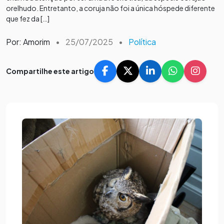
orelhudo. Entretanto, a coruja não foi a única hóspede diferente
que fez da […]
Por: Amorim
•
25/07/2025
•
Política
Compartilhe este artigo