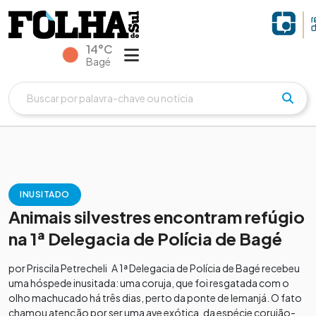
14°C
Bagé
INUSITADO
Animais silvestres encontram refúgio
na 1ª Delegacia de Polícia de Bagé
por Priscila Petrecheli A 1ª Delegacia de Polícia de Bagé recebeu
uma hóspede inusitada: uma coruja, que foi resgatada com o
olho machucado há três dias, perto da ponte de Iemanjá. O fato
chamou atenção por ser uma ave exótica, da espécie corujão-