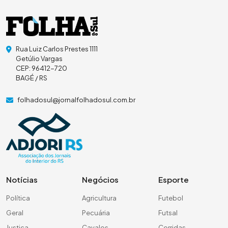
Rua Luiz Carlos Prestes 1111
Getúlio Vargas
CEP: 96412-720
BAGÉ / RS
folhadosul@jornalfolhadosul.com.br
Notícias
Negócios
Esporte
Política
Agricultura
Futebol
Geral
Pecuária
Futsal
Justiça
Cavalos
Corridas