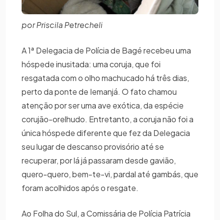
por Priscila Petrecheli
A 1ª Delegacia de Polícia de Bagé recebeu uma
hóspede inusitada: uma coruja, que foi
resgatada com o olho machucado há três dias,
perto da ponte de Iemanjá. O fato chamou
atenção por ser uma ave exótica, da espécie
corujão-orelhudo. Entretanto, a coruja não foi a
única hóspede diferente que fez da Delegacia
seu lugar de descanso provisório até se
recuperar, por lá já passaram desde gavião,
quero-quero, bem-te-vi, pardal até gambás, que
foram acolhidos após o resgate.
Ao Folha do Sul, a Comissária de Polícia Patrícia