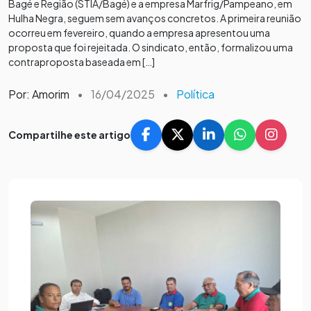
Bagé e Região (STIA/Bagé) e a empresa Marfrig/Pampeano, em
Hulha Negra, seguem sem avanços concretos. A primeira reunião
ocorreu em fevereiro, quando a empresa apresentou uma
proposta que foi rejeitada. O sindicato, então, formalizou uma
contraproposta baseada em […]
Por: Amorim
•
16/04/2025
•
Política
Compartilhe este artigo