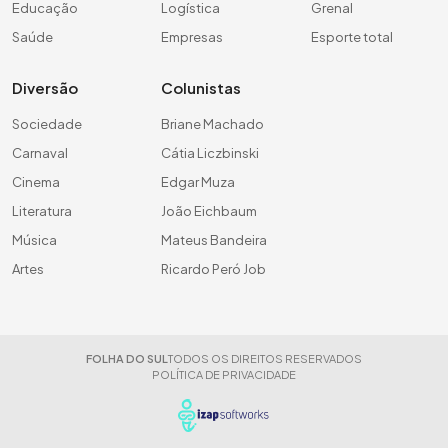
Educação
Logística
Grenal
Saúde
Empresas
Esporte total
Diversão
Colunistas
Sociedade
Briane Machado
Carnaval
Cátia Liczbinski
Cinema
Edgar Muza
Literatura
João Eichbaum
Música
Mateus Bandeira
Artes
Ricardo Peró Job
FOLHA DO SUL
TODOS OS DIREITOS RESERVADOS
POLÍTICA DE PRIVACIDADE