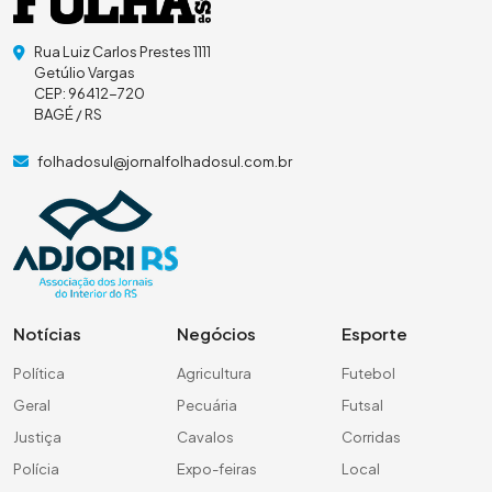
Rua Luiz Carlos Prestes 1111
Getúlio Vargas
CEP: 96412-720
BAGÉ / RS
folhadosul@jornalfolhadosul.com.br
Notícias
Negócios
Esporte
Política
Agricultura
Futebol
Geral
Pecuária
Futsal
Justiça
Cavalos
Corridas
Polícia
Expo-feiras
Local