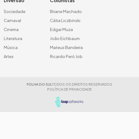
Diversão
Colunistas
Sociedade
Briane Machado
Carnaval
Cátia Liczbinski
Cinema
Edgar Muza
Literatura
João Eichbaum
Música
Mateus Bandeira
Artes
Ricardo Peró Job
FOLHA DO SUL
TODOS OS DIREITOS RESERVADOS
POLÍTICA DE PRIVACIDADE