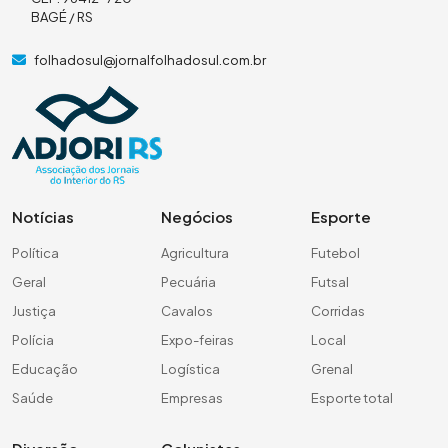
BAGÉ / RS
folhadosul@jornalfolhadosul.com.br
Notícias
Negócios
Esporte
Política
Agricultura
Futebol
Geral
Pecuária
Futsal
Justiça
Cavalos
Corridas
Polícia
Expo-feiras
Local
Educação
Logística
Grenal
Saúde
Empresas
Esporte total