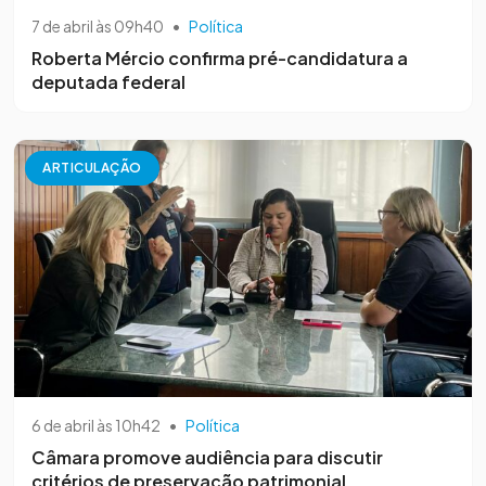
7 de abril às 09h40
•
Política
Roberta Mércio confirma pré-candidatura a
deputada federal
ARTICULAÇÃO
6 de abril às 10h42
•
Política
Câmara promove audiência para discutir
critérios de preservação patrimonial