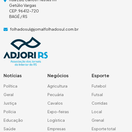
Getúlio Vargas
CEP: 96412-720
BAGÉ / RS
folhadosul@jornalfolhadosul.com.br
Notícias
Negócios
Esporte
Política
Agricultura
Futebol
Geral
Pecuária
Futsal
Justiça
Cavalos
Corridas
Polícia
Expo-feiras
Local
Educação
Logística
Grenal
Saúde
Empresas
Esporte total