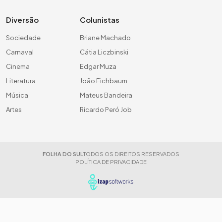
Diversão
Colunistas
Sociedade
Briane Machado
Carnaval
Cátia Liczbinski
Cinema
Edgar Muza
Literatura
João Eichbaum
Música
Mateus Bandeira
Artes
Ricardo Peró Job
FOLHA DO SUL
TODOS OS DIREITOS RESERVADOS
POLÍTICA DE PRIVACIDADE