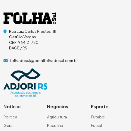
Rua Luiz Carlos Prestes 1111
Getúlio Vargas
CEP: 96412-720
BAGÉ / RS
folhadosul@jornalfolhadosul.com.br
Notícias
Negócios
Esporte
Política
Agricultura
Futebol
Geral
Pecuária
Futsal