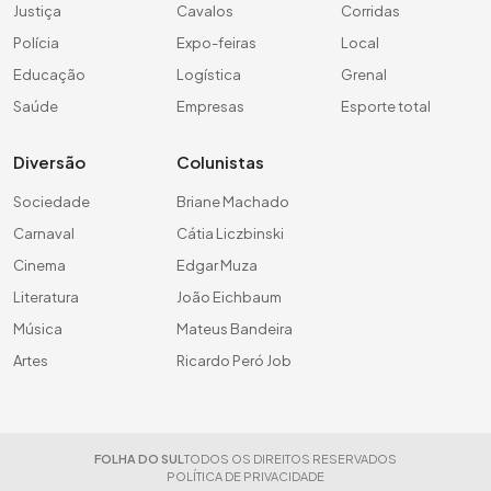
Justiça
Cavalos
Corridas
Polícia
Expo-feiras
Local
Educação
Logística
Grenal
Saúde
Empresas
Esporte total
Diversão
Colunistas
Sociedade
Briane Machado
Carnaval
Cátia Liczbinski
Cinema
Edgar Muza
Literatura
João Eichbaum
Música
Mateus Bandeira
Artes
Ricardo Peró Job
FOLHA DO SUL
TODOS OS DIREITOS RESERVADOS
POLÍTICA DE PRIVACIDADE