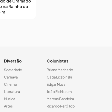
ido de Gramado
o na Rainha da
ira
Diversão
Colunistas
Sociedade
Briane Machado
Carnaval
Cátia Liczbinski
Cinema
Edgar Muza
Literatura
João Eichbaum
Música
Mateus Bandeira
Artes
Ricardo Peró Job