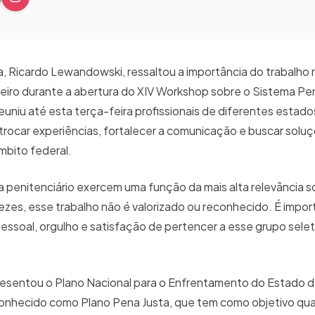
a, Ricardo Lewandowski, ressaltou a importância do trabalho 
ileiro durante a abertura do XIV Workshop sobre o Sistema Pen
reuniu até esta terça-feira profissionais de diferentes estad
 trocar experiências, fortalecer a comunicação e buscar solu
mbito federal.
penitenciário exercem uma função da mais alta relevância soc
vezes, esse trabalho não é valorizado ou reconhecido. É impo
essoal, orgulho e satisfação de pertencer a esse grupo sele
resentou o Plano Nacional para o Enfrentamento do Estado d
, conhecido como Plano Pena Justa, que tem como objetivo qual