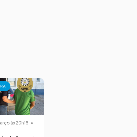
URA
arço às 20h18
•