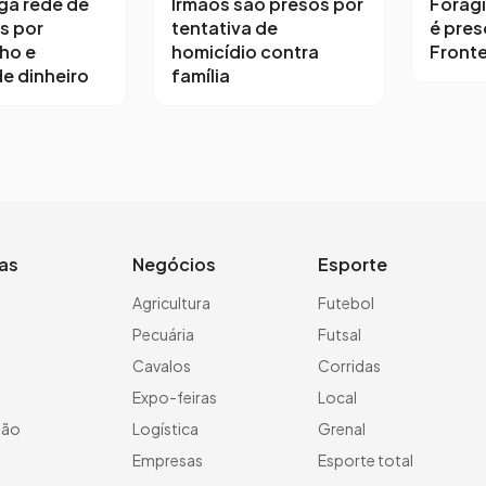
iga rede de
Irmãos são presos por
Forag
s por
tentativa de
é pres
ho e
homicídio contra
Fronte
e dinheiro
família
ias
Negócios
Esporte
a
Agricultura
Futebol
Pecuária
Futsal
Cavalos
Corridas
Expo-feiras
Local
ção
Logística
Grenal
Empresas
Esporte total