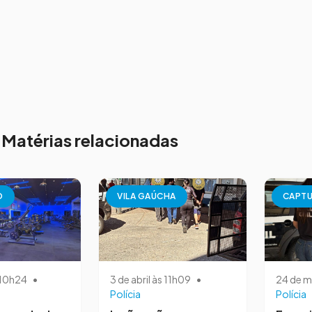
Matérias relacionadas
O
VILA GAÚCHA
CAPT
s 10h24
•
3 de abril às 11h09
•
24 de m
Polícia
Polícia