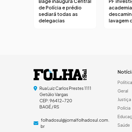
Bagé inaugura Central
PF invest
de Polícia e prédio
academia
sediará todas as
descamin
delegacias
lavagem d
Notíc
Polític
Rua Luiz Carlos Prestes 1111
Geral
Getúlio Vargas
Justiça
CEP: 96412-720
BAGÉ / RS
Polícia
Educa
folhadosul@jornalfolhadosul.com.
Saúde
br