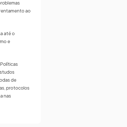
 problemas
nfrentamento ao
a até o
smo e
Políticas
Estudos
 rodas de
as, protocolos
ia nas