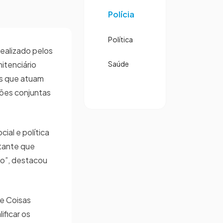
Polícia
Política
realizado pelos
itenciário
Saúde
os que atuam
ções conjuntas
ial e política
rtante que
to”, destacou
e Coisas
ificar os