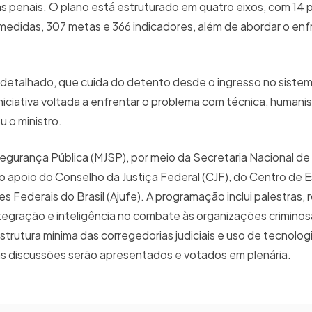
iras penais. O plano está estruturado em quatro eixos, com 14
1 medidas, 307 metas e 366 indicadores, além de abordar o e
detalhado, que cuida do detento desde o ingresso no sistem
niciativa voltada a enfrentar o problema com técnica, humani
u o ministro.
Segurança Pública (MJSP), por meio da Secretaria Nacional de 
 apoio do Conselho da Justiça Federal (CJF), do Centro de 
es Federais do Brasil (Ajufe). A programação inclui palestras,
tegração e inteligência no combate às organizações criminos
strutura mínima das corregedorias judiciais e uso de tecnolog
das discussões serão apresentados e votados em plenária.