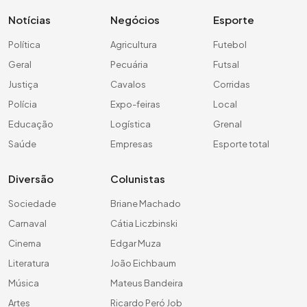
Notícias
Negócios
Esporte
Política
Agricultura
Futebol
Geral
Pecuária
Futsal
Justiça
Cavalos
Corridas
Polícia
Expo-feiras
Local
Educação
Logística
Grenal
Saúde
Empresas
Esporte total
Diversão
Colunistas
Sociedade
Briane Machado
Carnaval
Cátia Liczbinski
Cinema
Edgar Muza
Literatura
João Eichbaum
Música
Mateus Bandeira
Artes
Ricardo Peró Job