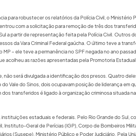
cia para robustecer os relatórios da Polícia Civil, o Ministério 
 entrou com a solicitação para remoção de três dos transferi
l a partir de representação feita pela Polícia Civil. Outros d
essos da Vara Criminal Federal gaúcha. O último teve a trans
o do MP – ele teve a permanência no SPF negada no ano passad
o que acolheu as razões apresentadas pela Promotoria Estadual
, não será divulgada a identificação dos presos. Quatro dele
o do Vale do Sinos, dois ocupavam posição de liderança em q
m dos transferidos é ligado à organização criminosa situada na
2 instituições estaduais e federais. Pelo Rio Grande do Sul, 
vil, Instituto-Geral de Perícias (IGP), Corpo de Bombeiros Milita
ios (Susepe), Ministério Público e Poder Judiciário. Pela Un