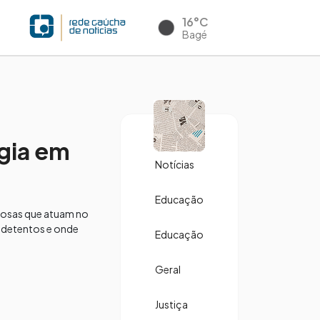
16°C
Bagé
agia em
Notícias
Educação
inosas que atuam no
s detentos e onde
Educação
Geral
Justiça