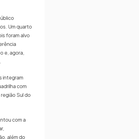
Público
dos. Um quarto
ois foram alvo
ferência
o e, agora,
.
s integram
uadrilha com
 região Sul do
contou com a
r,
ião, além do