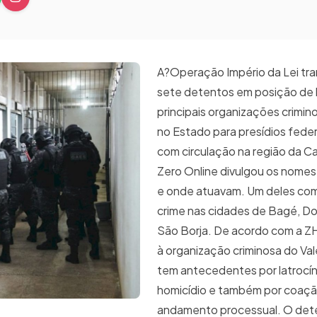
A?Operação Império da Lei tra
sete detentos em posição de 
principais organizações crimi
no Estado para presídios feder
com circulação na região da 
Zero Online divulgou os nome
e onde atuavam. Um deles co
crime nas cidades de Bagé, D
São Borja. De acordo com a ZH
à organização criminosa do Val
tem antecedentes por latrocíni
homicídio e também por coaçã
andamento processual. O det