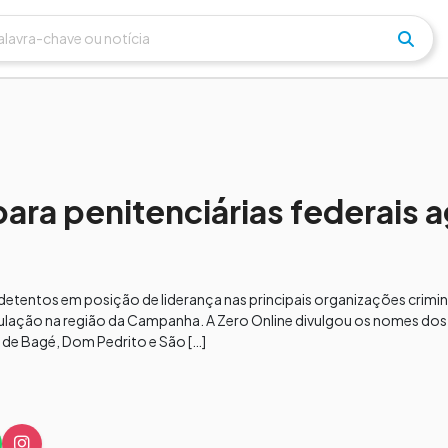
ara penitenciárias federais 
 detentos em posição de liderança nas principais organizações crim
rculação na região da Campanha. A Zero Online divulgou os nomes do
de Bagé, Dom Pedrito e São […]