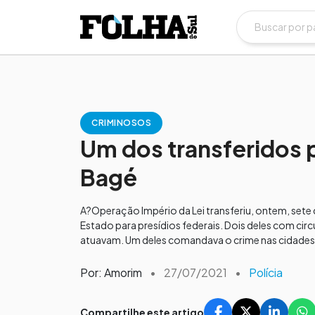
CRIMINOSOS
Um dos transferidos p
Bagé
A?Operação Império da Lei transferiu, ontem, sete
Estado para presídios federais. Dois deles com ci
atuavam. Um deles comandava o crime nas cidades 
Por: Amorim
•
27/07/2021
•
Polícia
Compartilhe este artigo