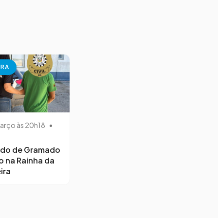
URA
arço às 20h18
•
ido de Gramado
o na Rainha da
ira