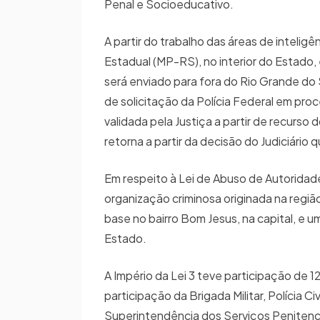
Penal e Socioeducativo.
A partir do trabalho das áreas de inteligên
Estadual (MP-RS), no interior do Estado,
será enviado para fora do Rio Grande do Su
de solicitação da Polícia Federal em proc
validada pela Justiça a partir de recurs
retorna a partir da decisão do Judiciári
Em respeito à Lei de Abuso de Autoridade
organização criminosa originada na regiã
base no bairro Bom Jesus, na capital, e u
Estado.
A Império da Lei 3 teve participação de 1
participação da Brigada Militar, Polícia Ci
Superintendência dos Serviços Penitenciár