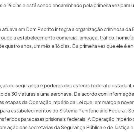
 e 19 dias e está sendo encaminhado pela primeira vez para u
 atuava em Dom Pedrito integra a organização criminosa da
roubo a estabelecimento comercial, ameaça, tráfico, homicíd
 quatro anos, um mês e 16 dias. É a primeira vez que ele é 
rças de segurança e poderes das esferas federal e estadual,
o de 30 viaturas e uma aeronave. De acordo com informaçõ
uas etapas da Operação Império da Lei que, em março e nov
s para estabelecimentos do Sistema Penitenciário Federal. S
sferidos para casas prisionais federais. A Operação Império d
m ação das secretarias da Segurança Pública e de Justiça e