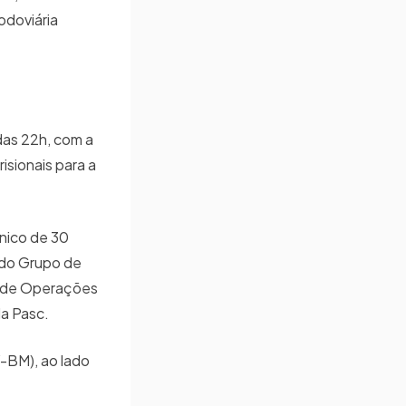
odoviária
das 22h, com a
isionais para a
único de 30
e do Grupo de
o de Operações
da Pasc.
-BM), ao lado