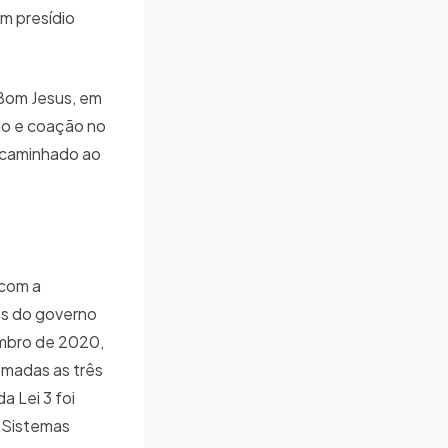
m presídio
 Bom Jesus, em
io e coação no
encaminhado ao
 com a
es do governo
embro de 2020,
omadas as três
a Lei 3 foi
 Sistemas