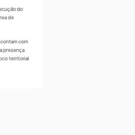
execução do
rea de
da contam com
 a presença
co territorial