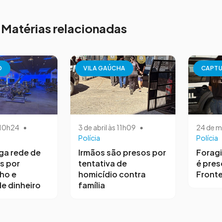
Matérias relacionadas
O
VILA GAÚCHA
CAPT
s 10h24
•
3 de abril às 11h09
•
24 de m
Polícia
Polícia
iga rede de
Irmãos são presos por
Forag
s por
tentativa de
é pres
ho e
homicídio contra
Fronte
e dinheiro
família