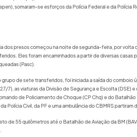
pen), somaram-se esforços da Polícia Federal e da Polícia R
ia dos presos começou na noite de segunda-feira, por volta 
idos. Eles foram encaminhados a partir de diversas casas pr
queadas (Pasc).
grupo de sete transferidos, foi iniciada a saída do comboio 
(27/7), as viaturas da Divisão de Segurança e Escolta (DSE) 
Comando de Policiamento de Choque (CP Chq) e do Batalhã
, da Polícia Civil, da PF e uma ambulância do CBMRS partiram 
jeto de 55 quilômetros até o Batalhão de Aviação da BM (BAV
.