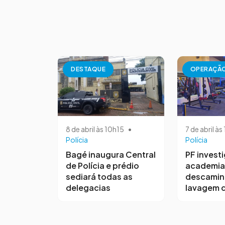
DESTAQUE
OPERAÇÃ
8 de abril às 10h15
•
7 de abril à
Polícia
Polícia
Bagé inaugura Central
PF invest
de Polícia e prédio
academia
sediará todas as
descamin
delegacias
lavagem d