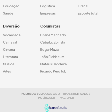
Educação
Logística
Grenal
Saúde
Empresas
Esporte total
Diversão
Colunistas
Sociedade
Briane Machado
Carnaval
Cátia Liczbinski
Cinema
Edgar Muza
Literatura
João Eichbaum
Música
Mateus Bandeira
Artes
Ricardo Peró Job
FOLHA DO SUL
TODOS OS DIREITOS RESERVADOS
POLÍTICA DE PRIVACIDADE