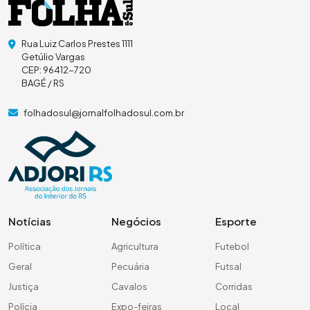
Rua Luiz Carlos Prestes 1111
Getúlio Vargas
CEP: 96412-720
BAGÉ / RS
folhadosul@jornalfolhadosul.com.br
Notícias
Negócios
Esporte
Política
Agricultura
Futebol
Geral
Pecuária
Futsal
Justiça
Cavalos
Corridas
Polícia
Expo-feiras
Local