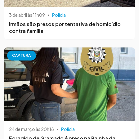
3 de abril às 11h09
•
Polícia
Irmãos são presos por tentativa de homicídio
contra família
CAPTURA
24 de março às 20h18
•
Polícia
Foragido de Gramado é preso na Rainha da