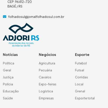
CEP: 96412-720
BAGÉ / RS
folhadosul@jornalfolhadosul.com.br
Notícias
Negócios
Esporte
Política
Agricultura
Futebol
Geral
Pecuária
Futsal
Justiça
Cavalos
Corridas
Polícia
Expo-feiras
Local
Educação
Logística
Grenal
Saúde
Empresas
Esporte total