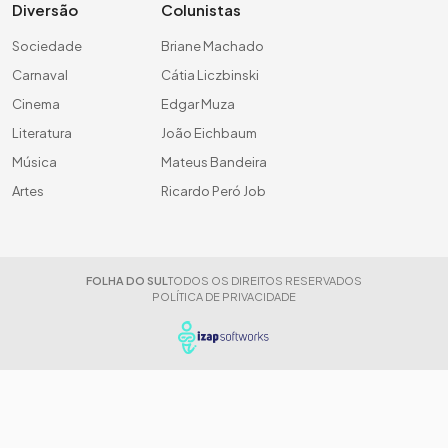
Diversão
Colunistas
Sociedade
Briane Machado
Carnaval
Cátia Liczbinski
Cinema
Edgar Muza
Literatura
João Eichbaum
Música
Mateus Bandeira
Artes
Ricardo Peró Job
FOLHA DO SUL
TODOS OS DIREITOS RESERVADOS
POLÍTICA DE PRIVACIDADE