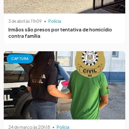
3 de abril às 11h09
•
Polícia
Irmãos são presos por tentativa de homicídio
contra família
CAPTURA
24 de março às 20h18
•
Polícia