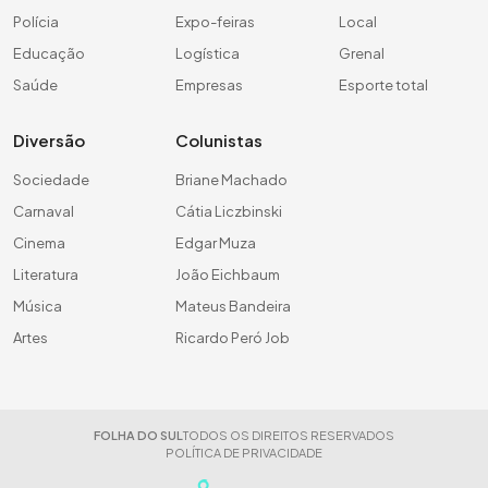
Polícia
Expo-feiras
Local
Educação
Logística
Grenal
Saúde
Empresas
Esporte total
Diversão
Colunistas
Sociedade
Briane Machado
Carnaval
Cátia Liczbinski
Cinema
Edgar Muza
Literatura
João Eichbaum
Música
Mateus Bandeira
Artes
Ricardo Peró Job
FOLHA DO SUL
TODOS OS DIREITOS RESERVADOS
POLÍTICA DE PRIVACIDADE