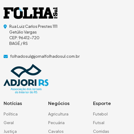
Rua Luiz Carlos Prestes 1111
Getúlio Vargas
CEP: 96412-720
BAGÉ / RS
folhadosul@jornalfolhadosul.com.br
Notícias
Negócios
Esporte
Política
Agricultura
Futebol
Geral
Pecuária
Futsal
Justiça
Cavalos
Corridas