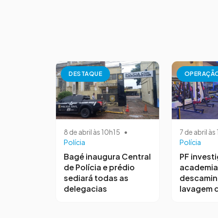
DESTAQUE
OPERAÇÃ
8 de abril às 10h15
•
7 de abril à
Polícia
Polícia
Bagé inaugura Central
PF invest
de Polícia e prédio
academia
sediará todas as
descamin
delegacias
lavagem d