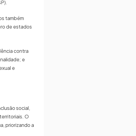
SP).
pios também
ero de estados
lência contra
inalidade; e
exual e
clusão social,
rritoriais. O
, priorizando a