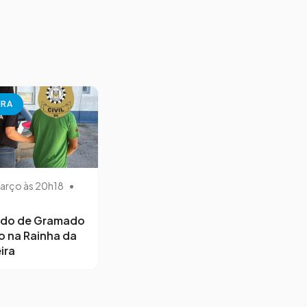
URA
arço às 20h18
•
ido de Gramado
o na Rainha da
ira