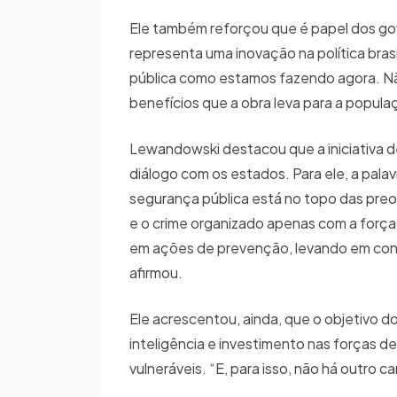
Ele também reforçou que é papel dos gov
representa uma inovação na política brasi
pública como estamos fazendo agora. Não
benefícios que a obra leva para a popula
Lewandowski destacou que a iniciativa 
diálogo com os estados. Para ele, a pala
segurança pública está no topo das pre
e o crime organizado apenas com a força
em ações de prevenção, levando em cons
afirmou.
Ele acrescentou, ainda, que o objetivo d
inteligência e investimento nas forças d
vulneráveis. “E, para isso, não há outro 