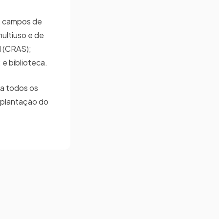
s, campos de
ultiuso e de
l (CRAS);
 e biblioteca.
 a todos os
mplantação do