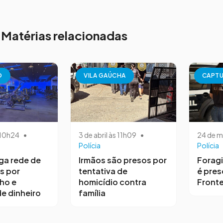
Matérias relacionadas
O
VILA GAÚCHA
CAPT
s 10h24
•
3 de abril às 11h09
•
24 de m
Polícia
Polícia
iga rede de
Irmãos são presos por
Forag
s por
tentativa de
é pres
ho e
homicídio contra
Fronte
e dinheiro
família