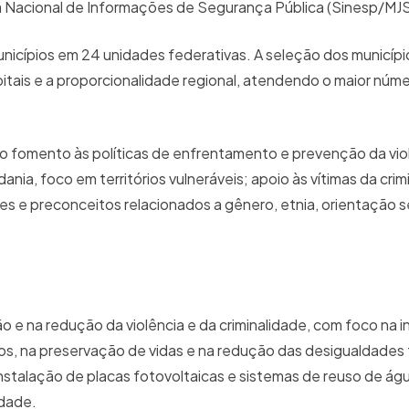
 Nacional de Informações de Segurança Pública (Sinesp/MJ
unicípios em 24 unidades federativas. A seleção dos municí
itais e a proporcionalidade regional, atendendo o maior núm
o fomento às políticas de enfrentamento e prevenção da vio
nia, foco em territórios vulneráveis; apoio às vítimas da crim
es e preconceitos relacionados a gênero, etnia, orientação s
e na redução da violência e da criminalidade, com foco na in
os, na preservação de vidas e na redução das desigualdades te
stalação de placas fotovoltaicas e sistemas de reuso de água
idade.