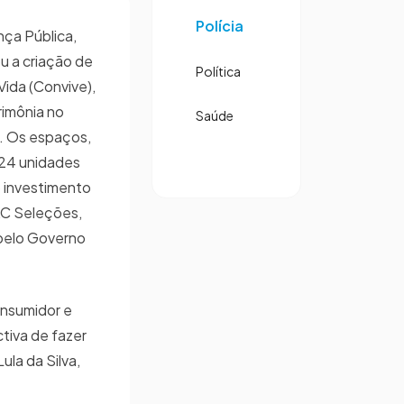
Polícia
nça Pública,
u a criação de
Política
Vida (Convive),
rimônia no
Saúde
a. Os espaços,
 24 unidades
o investimento
AC Seleções,
pelo Governo
onsumidor e
ctiva de fazer
la da Silva,