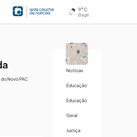
9°C
Bagé
da
Notícias
es do Novo PAC
Educação
Educação
Geral
Justiça