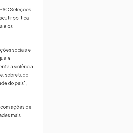
o PAC Seleções
cutir política
a e os
ções sociais e
que a
nta a violência
te, sobretudo
de do país”,
de com ações de
dades mais