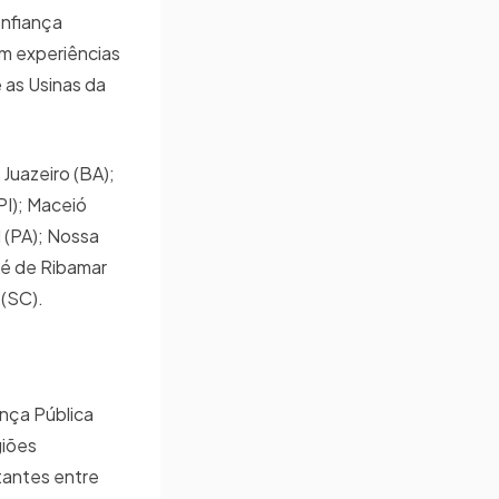
onfiança
m experiências
 as Usinas da
Juazeiro (BA);
PI); Maceió
l (PA); Nossa
sé de Ribamar
 (SC).
ança Pública
giões
tantes entre