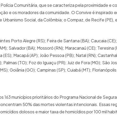
 Polícia Comunitária, que se caracteriza pela proximidade e c
nção e os moradores da comunidade. O Convive é inspirado e
 Urbanismo Social, da Colômbia; o Compaz, de Recife (PE), e
tes Porto Alegre (RS); Feira de Santana (BA); Caucaia (CE); 
M); Salvador (BA); Mossoró (RN); Maracanaú (CE); Teresina (
elha (ES); Macapá (AP); João Pessoa (PB); Natal (RN); Castanha
; Palmas (TO); Foz do Iguaçu (PR); Juiz de Fora (MG); São Jo
(MS); Goiânia (GO); Campinas (SP); Cuiabá (MT); Florianópolis
s 163 municípios prioritários do Programa Nacional de Segur
concentram 50% das mortes violentas intencionais. Essas re
omicídios dolosos e maior taxa de homicídios por 100 mil habi