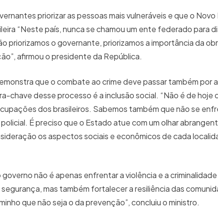
ernantes priorizar as pessoas mais vulneráveis e que o Nov
leira “Neste país, nunca se chamou um ente federado para dis
 priorizamos o governante, priorizamos a importância da obr
ção”, afirmou o presidente da República.
demonstra que o combate ao crime deve passar também por a
vra-chave desse processo é a inclusão social. “Não é de hoje 
ocupações dos brasileiros. Sabemos também que não se enfre
 policial. É preciso que o Estado atue com um olhar abrangen
ideração os aspectos sociais e econômicos de cada localida
o governo não é apenas enfrentar a violência e a criminalida
e segurança, mas também fortalecer a resiliência das comuni
caminho que não seja o da prevenção”, concluiu o ministro.