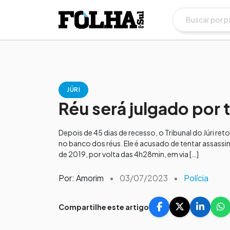
JÚRI
Réu será julgado por 
Depois de 45 dias de recesso, o Tribunal do Júri ret
no banco dos réus. Ele é acusado de tentar assassi
de 2019, por volta das 4h28min, em via […]
Por: Amorim
•
03/07/2023
•
Polícia
Compartilhe este artigo