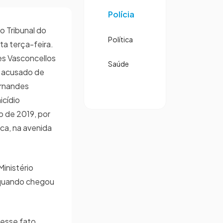
Polícia
o Tribunal do
Política
ta terça-feira.
ses Vasconcellos
Saúde
é acusado de
ernandes
icídio
 de 2019, por
ica, na avenida
inistério
, quando chegou
 esse fato