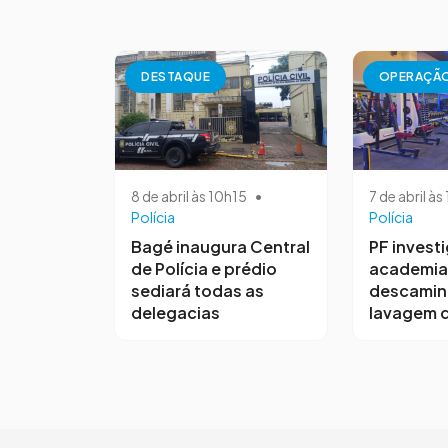
DESTAQUE
OPERAÇÃ
8 de abril às 10h15
•
7 de abril à
Polícia
Polícia
Bagé inaugura Central
PF invest
de Polícia e prédio
academia
sediará todas as
descamin
delegacias
lavagem d