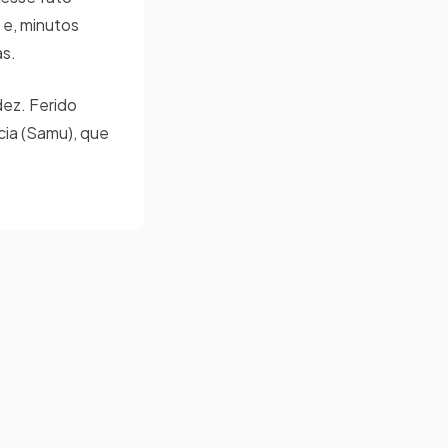
 e, minutos
as.
dez. Ferido
ia (Samu), que