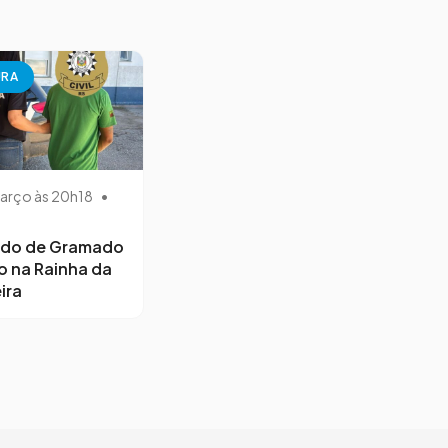
URA
arço às 20h18
•
ido de Gramado
o na Rainha da
ira