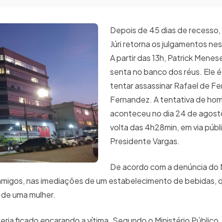
Depois de 45 dias de recesso, 
Júri retorna os julgamentos nes
A partir das 13h, Patrick Mene
senta no banco dos réus. Ele 
tentar assassinar Rafael de F
Fernandez. A tentativa de hom
aconteceu no dia 24 de agosto
volta das 4h28min, em via públ
Presidente Vargas.
De acordo com a denúncia do M
e amigos, nas imediações de um estabelecimento de bebidas
 de uma mulher.
teria ficado encarando a vítima. Segundo o Ministério Público,