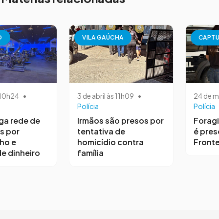
O
VILA GAÚCHA
CAPT
s 10h24
•
3 de abril às 11h09
•
24 de m
Polícia
Polícia
iga rede de
Irmãos são presos por
Forag
s por
tentativa de
é pres
ho e
homicídio contra
Fronte
e dinheiro
família