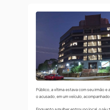
Público, a vítima estava com seu irmão 
o acusado, em um veículo, acompanhado
Enquanto a mulher entrou no local, o réu 