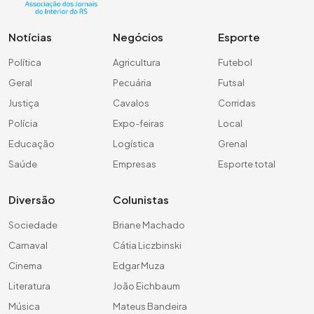
Notícias
Negócios
Esporte
Política
Agricultura
Futebol
Geral
Pecuária
Futsal
Justiça
Cavalos
Corridas
Polícia
Expo-feiras
Local
Educação
Logística
Grenal
Saúde
Empresas
Esporte total
Diversão
Colunistas
Sociedade
Briane Machado
Carnaval
Cátia Liczbinski
Cinema
Edgar Muza
Literatura
João Eichbaum
Música
Mateus Bandeira