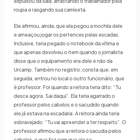
expulsou da sala, arrastando o trabalhador pela
roupa e rasgando sua camiseta.
Ele afirmou, ainda, que ela pegou a mochila dele
e ameaçou jogar os pertences pelas escadas.
Inclusive, teria pegado o notebook da vítima e
que apenas devolveu o item quando o jornalista
disse que o equipamento era dele e não da
Urcamp. Também no registro, consta que, em
seguida, entrou no local o outro funcionário, que
é professor. Foi quando a reitora teria dito: “Tu
desce agora. Sai daqui”. Ela teria agarrado o
professor pelos cabelos e o sacudido quando
ele já estava na escadaria. A reitora ainda teria
esbravejado: “Tu vai apreender a ter respeito”. O
professor afirmou que a reitora o sacudia pelos
cabelos, o que fez com que ele se