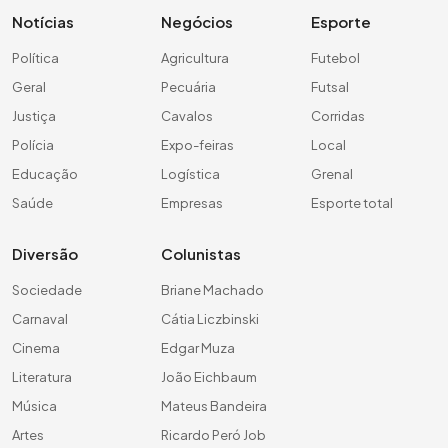
Notícias
Negócios
Esporte
Política
Agricultura
Futebol
Geral
Pecuária
Futsal
Justiça
Cavalos
Corridas
Polícia
Expo-feiras
Local
Educação
Logística
Grenal
Saúde
Empresas
Esporte total
Diversão
Colunistas
Sociedade
Briane Machado
Carnaval
Cátia Liczbinski
Cinema
Edgar Muza
Literatura
João Eichbaum
Música
Mateus Bandeira
Artes
Ricardo Peró Job