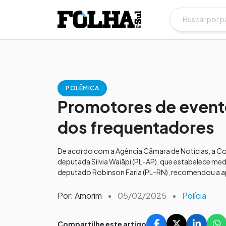
POLÊMICA
Promotores de evento
dos frequentadores
De acordo com a Agência Câmara de Notícias, a C
deputada Silvia Waiãpi (PL-AP), que estabelece med
deputado Robinson Faria (PL-RN), recomendou a a
Por: Amorim
•
05/02/2025
•
Polícia
Compartilhe este artigo