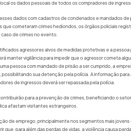
a local os dados pessoais de todos os compradores de ingres
zar esses dados com cadastros de condenados e mandados de 
s que cometeram crimes hediondos, os órgãos policiais regist
m caso de crimes no evento.
tificados agressores alvos de medidas protetivas e a pessoa
verá manter vigilância para impedir que o agressor cometa alg
to uma pessoa com mandado de prisão a ser cumprido, a empr
, possibilitando sua detenção pela polícia. A informação para 
adores de ingressos deverá ser repassada pela polícia.
ontribuirão para a prevenção de crimes, beneficiando o seto
lica afastam visitantes estrangeiros.
ração de emprego, principalmente nos segmentos mais jovens
rir que, para além das perdas de vidas, a violência causa perd