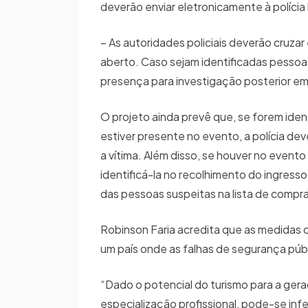
deverão enviar eletronicamente à políci
– As autoridades policiais deverão cru
aberto. Caso sejam identificadas pessoa
presença para investigação posterior e
O projeto ainda prevê que, se forem iden
estiver presente no evento, a polícia de
a vítima. Além disso, se houver no even
identificá-la no recolhimento do ingresso
das pessoas suspeitas na lista de compr
Robinson Faria acredita que as medidas c
um país onde as falhas de segurança púb
“Dado o potencial do turismo para a ge
especialização profissional, pode-se infe