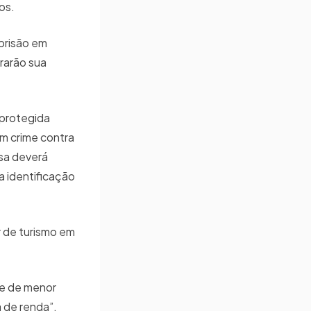
sos.
prisão em
rarão sua
 protegida
um crime contra
esa deverá
a identificação
r de turismo em
 e de menor
a de renda”,