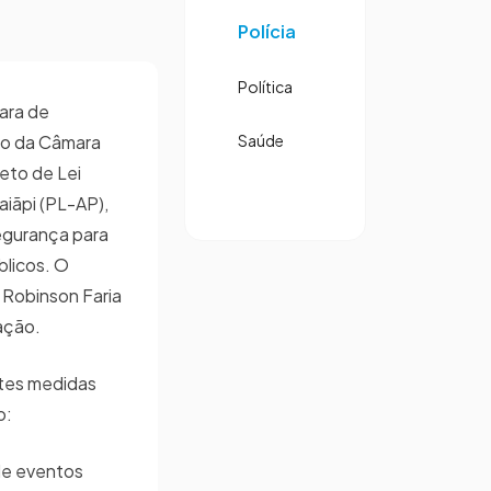
Polícia
Política
ara de
mo da Câmara
Saúde
eto de Lei
aiãpi (PL-AP),
egurança para
blicos. O
 Robinson Faria
vação.
ntes medidas
to:
de eventos