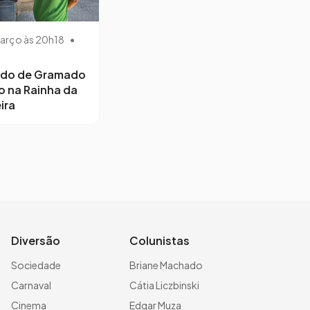
arço às 20h18
•
ido de Gramado
o na Rainha da
ira
Diversão
Colunistas
Sociedade
Briane Machado
Carnaval
Cátia Liczbinski
Cinema
Edgar Muza