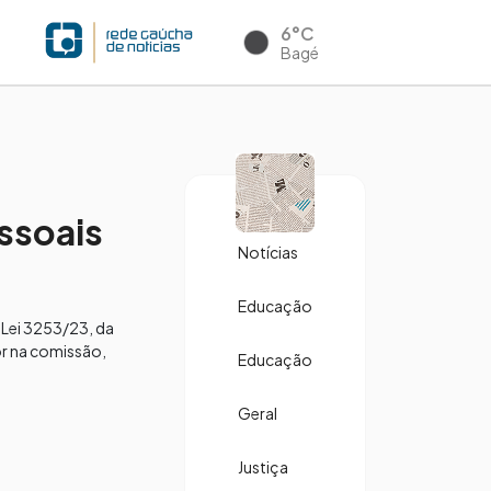
6°C
Bagé
ssoais
Notícias
Educação
Lei 3253/23, da
or na comissão,
Educação
Geral
Justiça