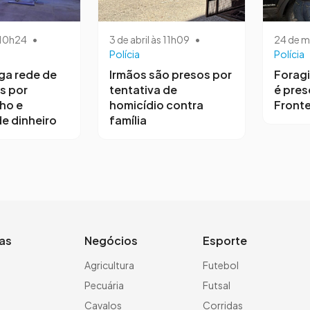
s 10h24
•
3 de abril às 11h09
•
24 de m
Polícia
Polícia
iga rede de
Irmãos são presos por
Forag
s por
tentativa de
é pres
ho e
homicídio contra
Fronte
e dinheiro
família
ias
Negócios
Esporte
a
Agricultura
Futebol
Pecuária
Futsal
Cavalos
Corridas