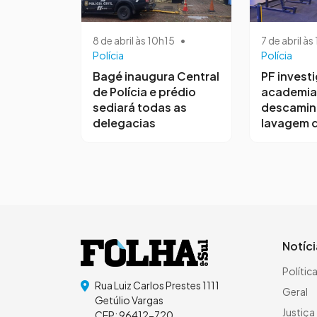
8 de abril às 10h15
•
7 de abril à
Polícia
Polícia
Bagé inaugura Central
PF invest
de Polícia e prédio
academia
sediará todas as
descamin
delegacias
lavagem d
Notíc
Polític
Rua Luiz Carlos Prestes 1111
Geral
Getúlio Vargas
Justiça
CEP: 96412-720